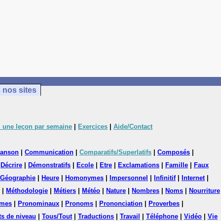
 nos sites
 une leçon par semaine
|
Exercices
|
Aide/Contact
anson
|
Communication
|
Comparatifs/Superlatifs
|
Composés
|
|
Décrire
|
Démonstratifs
|
Ecole
|
Etre
|
Exclamations
|
Famille
|
Faux
Géographie
|
Heure
|
Homonymes
|
Impersonnel
|
Infinitif
|
Internet
|
|
Méthodologie
|
Métiers
|
Météo
|
Nature
|
Nombres
|
Noms
|
Nourriture
mes
|
Pronominaux
|
Pronoms
|
Prononciation
|
Proverbes
|
ts de niveau
|
Tous/Tout
|
Traductions
|
Travail
|
Téléphone
|
Vidéo
|
Vie