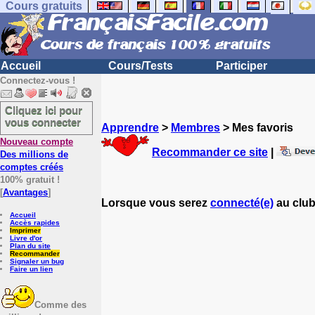
Cours gratuits
Accueil
Cours/Tests
Participer
Connectez-vous !
Cliquez ici pour
vous connecter
Apprendre
>
Membres
> Mes favoris
Nouveau compte
Recommander ce site
|
Des millions de
comptes créés
100% gratuit !
[
Avantages
]
Lorsque vous serez
connecté(e)
au club
Accueil
Accès rapides
Imprimer
Livre d'or
Plan du site
Recommander
Signaler un bug
Faire un lien
Comme des