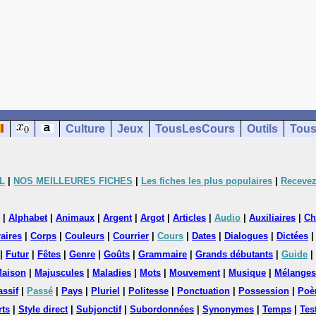
Culture
Jeux
TousLesCours
Outils
Tous
L
|
NOS MEILLEURES FICHES
|
Les fiches les plus populaires
|
Recevez
|
Alphabet
|
Animaux
|
Argent
|
Argot
|
Articles
|
Audio
|
Auxiliaires
|
Ch
aires
|
Corps
|
Couleurs
|
Courrier
|
Cours
|
Dates
|
Dialogues
|
Dictées
|
Futur
|
Fêtes
|
Genre
|
Goûts
|
Grammaire
|
Grands débutants
|
Guide
|
aison
|
Majuscules
|
Maladies
|
Mots
|
Mouvement
|
Musique
|
Mélanges
assif
|
Passé
|
Pays
|
Pluriel
|
Politesse
|
Ponctuation
|
Possession
|
Poè
rts
|
Style direct
|
Subjonctif
|
Subordonnées
|
Synonymes
|
Temps
|
Tes