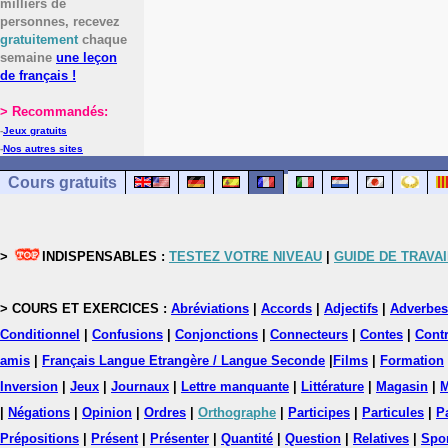
milliers de
personnes, recevez
gratuitement
chaque
semaine
une leçon
de français !
> Recommandés:
-
Jeux gratuits
-
Nos autres sites
Cours gratuits
>
INDISPENSABLES :
TESTEZ VOTRE NIVEAU
|
GUIDE DE TRAVAI
> COURS ET EXERCICES :
Abréviations
|
Accords
|
Adjectifs
|
Adverbes
Conditionnel
|
Confusions
|
Conjonctions
|
Connecteurs
|
Contes
|
Contr
amis
|
Français Langue Etrangère / Langue Seconde
|
Films
|
Formation
Inversion
|
Jeux
|
Journaux
|
Lettre manquante
|
Littérature
|
Magasin
|
M
|
Négations
|
Opinion
|
Ordres
|
Orthographe
|
Participes
|
Particules
|
P
Prépositions
|
Présent
|
Présenter
|
Quantité
|
Question
|
Relatives
|
Spo