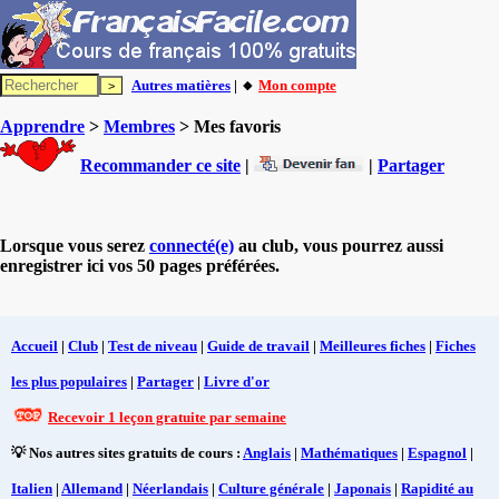
Autres matières
| 🔸
Mon compte
Apprendre
>
Membres
> Mes favoris
Recommander ce site
|
|
Partager
Lorsque vous serez
connecté(e)
au club, vous pourrez aussi
enregistrer ici vos 50 pages préférées.
Accueil
|
Club
|
Test de niveau
|
Guide de travail
|
Meilleures fiches
|
Fiches
les plus populaires
|
Partager
|
Livre d'or
Recevoir 1 leçon gratuite par semaine
💡 Nos autres sites gratuits de cours :
Anglais
|
Mathématiques
|
Espagnol
|
Italien
|
Allemand
|
Néerlandais
|
Culture générale
|
Japonais
|
Rapidité au