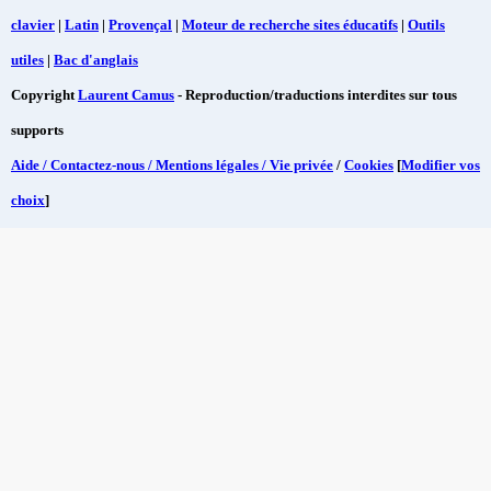
clavier
|
Latin
|
Provençal
|
Moteur de recherche sites éducatifs
|
Outils
utiles
|
Bac d'anglais
Copyright
Laurent Camus
- Reproduction/traductions interdites sur tous
supports
Aide / Contactez-nous / Mentions légales / Vie privée
/
Cookies
[
Modifier vos
choix
]