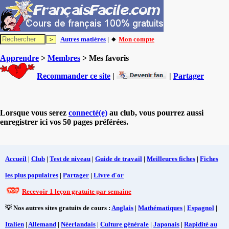
Autres matières
| 🔸
Mon compte
Apprendre
>
Membres
> Mes favoris
Recommander ce site
|
|
Partager
Lorsque vous serez
connecté(e)
au club, vous pourrez aussi
enregistrer ici vos 50 pages préférées.
Accueil
|
Club
|
Test de niveau
|
Guide de travail
|
Meilleures fiches
|
Fiches
les plus populaires
|
Partager
|
Livre d'or
Recevoir 1 leçon gratuite par semaine
💡 Nos autres sites gratuits de cours :
Anglais
|
Mathématiques
|
Espagnol
|
Italien
|
Allemand
|
Néerlandais
|
Culture générale
|
Japonais
|
Rapidité au