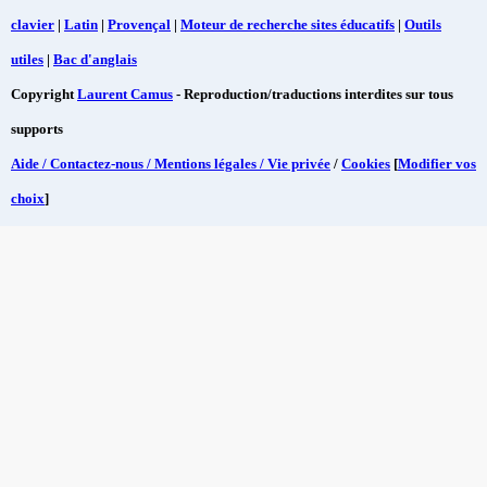
clavier
|
Latin
|
Provençal
|
Moteur de recherche sites éducatifs
|
Outils
utiles
|
Bac d'anglais
Copyright
Laurent Camus
- Reproduction/traductions interdites sur tous
supports
Aide / Contactez-nous / Mentions légales / Vie privée
/
Cookies
[
Modifier vos
choix
]