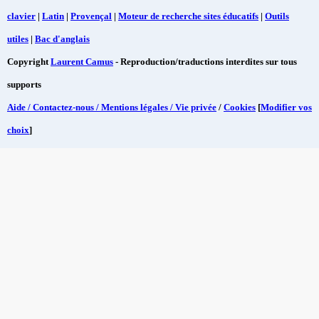
clavier
|
Latin
|
Provençal
|
Moteur de recherche sites éducatifs
|
Outils
utiles
|
Bac d'anglais
Copyright
Laurent Camus
- Reproduction/traductions interdites sur tous
supports
Aide / Contactez-nous / Mentions légales / Vie privée
/
Cookies
[
Modifier vos
choix
]