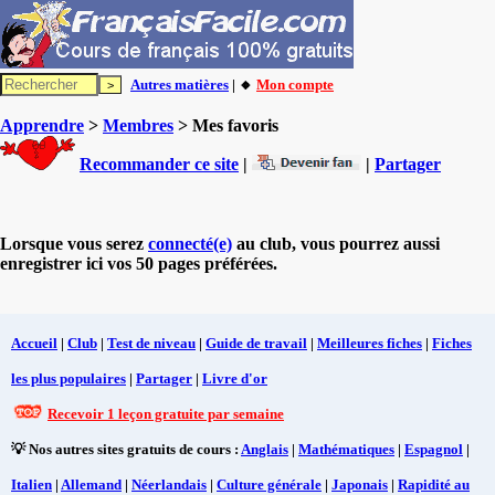
Autres matières
| 🔸
Mon compte
Apprendre
>
Membres
> Mes favoris
Recommander ce site
|
|
Partager
Lorsque vous serez
connecté(e)
au club, vous pourrez aussi
enregistrer ici vos 50 pages préférées.
Accueil
|
Club
|
Test de niveau
|
Guide de travail
|
Meilleures fiches
|
Fiches
les plus populaires
|
Partager
|
Livre d'or
Recevoir 1 leçon gratuite par semaine
💡 Nos autres sites gratuits de cours :
Anglais
|
Mathématiques
|
Espagnol
|
Italien
|
Allemand
|
Néerlandais
|
Culture générale
|
Japonais
|
Rapidité au