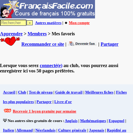
Autres matières
| 🔸
Mon compte
Apprendre
>
Membres
> Mes favoris
Recommander ce site
|
|
Partager
Lorsque vous serez
connecté(e)
au club, vous pourrez aussi
enregistrer ici vos 50 pages préférées.
Accueil
|
Club
|
Test de niveau
|
Guide de travail
|
Meilleures fiches
|
Fiches
les plus populaires
|
Partager
|
Livre d'or
Recevoir 1 leçon gratuite par semaine
💡 Nos autres sites gratuits de cours :
Anglais
|
Mathématiques
|
Espagnol
|
Italien
|
Allemand
|
Néerlandais
|
Culture générale
|
Japonais
|
Rapidité au