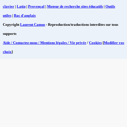
clavier
|
Latin
|
Provençal
|
Moteur de recherche sites éducatifs
|
Outils
utiles
|
Bac d'anglais
Copyright
Laurent Camus
- Reproduction/traductions interdites sur tous
supports
Aide / Contactez-nous / Mentions légales / Vie privée
/
Cookies
[
Modifier vos
choix
]