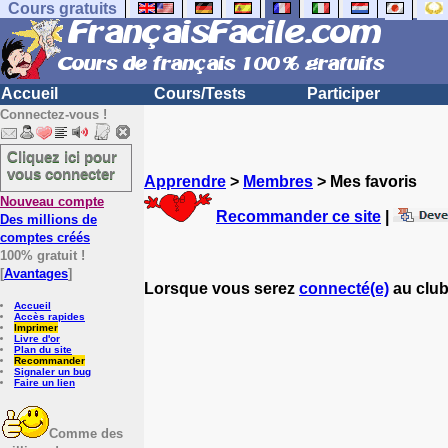
Cours gratuits
Accueil
Cours/Tests
Participer
Connectez-vous !
Cliquez ici pour
vous connecter
Apprendre
>
Membres
> Mes favoris
Nouveau compte
Recommander ce site
|
Des millions de
comptes créés
100% gratuit !
[
Avantages
]
Lorsque vous serez
connecté(e)
au club
Accueil
Accès rapides
Imprimer
Livre d'or
Plan du site
Recommander
Signaler un bug
Faire un lien
Comme des