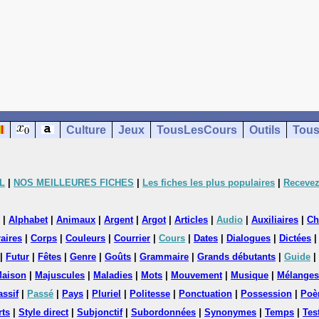
Culture
Jeux
TousLesCours
Outils
Tous
L
|
NOS MEILLEURES FICHES
|
Les fiches les plus populaires
|
Recevez
|
Alphabet
|
Animaux
|
Argent
|
Argot
|
Articles
|
Audio
|
Auxiliaires
|
Ch
aires
|
Corps
|
Couleurs
|
Courrier
|
Cours
|
Dates
|
Dialogues
|
Dictées
|
Futur
|
Fêtes
|
Genre
|
Goûts
|
Grammaire
|
Grands débutants
|
Guide
|
aison
|
Majuscules
|
Maladies
|
Mots
|
Mouvement
|
Musique
|
Mélanges
assif
|
Passé
|
Pays
|
Pluriel
|
Politesse
|
Ponctuation
|
Possession
|
Poè
rts
|
Style direct
|
Subjonctif
|
Subordonnées
|
Synonymes
|
Temps
|
Tes