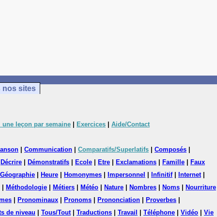
 nos sites
 une leçon par semaine
|
Exercices
|
Aide/Contact
anson
|
Communication
|
Comparatifs/Superlatifs
|
Composés
|
|
Décrire
|
Démonstratifs
|
Ecole
|
Etre
|
Exclamations
|
Famille
|
Faux
Géographie
|
Heure
|
Homonymes
|
Impersonnel
|
Infinitif
|
Internet
|
|
Méthodologie
|
Métiers
|
Météo
|
Nature
|
Nombres
|
Noms
|
Nourriture
mes
|
Pronominaux
|
Pronoms
|
Prononciation
|
Proverbes
|
ts de niveau
|
Tous/Tout
|
Traductions
|
Travail
|
Téléphone
|
Vidéo
|
Vie