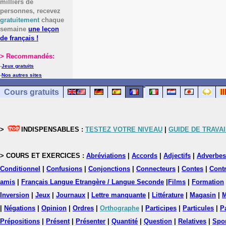
milliers de
personnes, recevez
gratuitement
chaque
semaine
une leçon
de français !
> Recommandés:
-
Jeux gratuits
-
Nos autres sites
Cours gratuits
>
INDISPENSABLES :
TESTEZ VOTRE NIVEAU
|
GUIDE DE TRAVAI
> COURS ET EXERCICES :
Abréviations
|
Accords
|
Adjectifs
|
Adverbes
Conditionnel
|
Confusions
|
Conjonctions
|
Connecteurs
|
Contes
|
Contr
amis
|
Français Langue Etrangère / Langue Seconde
|
Films
|
Formation
Inversion
|
Jeux
|
Journaux
|
Lettre manquante
|
Littérature
|
Magasin
|
M
|
Négations
|
Opinion
|
Ordres
|
Orthographe
|
Participes
|
Particules
|
P
Prépositions
|
Présent
|
Présenter
|
Quantité
|
Question
|
Relatives
|
Spo