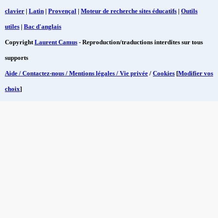
clavier
|
Latin
|
Provençal
|
Moteur de recherche sites éducatifs
|
Outils
utiles
|
Bac d'anglais
Copyright
Laurent Camus
- Reproduction/traductions interdites sur tous
supports
Aide / Contactez-nous / Mentions légales / Vie privée
/
Cookies
[
Modifier vos
choix
]