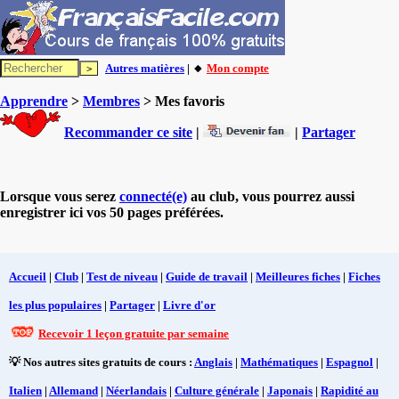
Autres matières
| 🔸
Mon compte
Apprendre
>
Membres
> Mes favoris
Recommander ce site
|
|
Partager
Lorsque vous serez
connecté(e)
au club, vous pourrez aussi
enregistrer ici vos 50 pages préférées.
Accueil
|
Club
|
Test de niveau
|
Guide de travail
|
Meilleures fiches
|
Fiches
les plus populaires
|
Partager
|
Livre d'or
Recevoir 1 leçon gratuite par semaine
💡 Nos autres sites gratuits de cours :
Anglais
|
Mathématiques
|
Espagnol
|
Italien
|
Allemand
|
Néerlandais
|
Culture générale
|
Japonais
|
Rapidité au