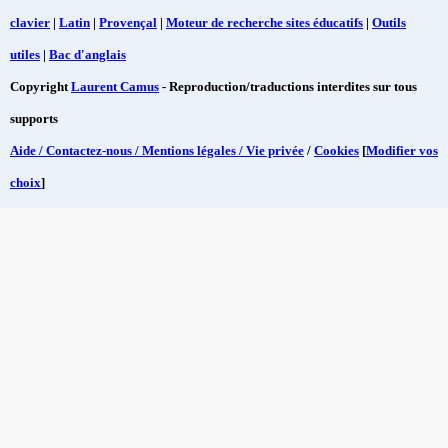
clavier
|
Latin
|
Provençal
|
Moteur de recherche sites éducatifs
|
Outils
utiles
|
Bac d'anglais
Copyright
Laurent Camus
- Reproduction/traductions interdites sur tous
supports
Aide / Contactez-nous / Mentions légales / Vie privée
/
Cookies
[
Modifier vos
choix
]