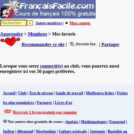
Autres matières
| 🔸
Mon compte
Apprendre
>
Membres
> Mes favoris
Recommander ce site
|
|
Partager
Lorsque vous serez
connecté(e)
au club, vous pourrez aussi
enregistrer ici vos 50 pages préférées.
Accueil
|
Club
|
Test de niveau
|
Guide de travail
|
Meilleures fiches
|
Fiches
les plus populaires
|
Partager
|
Livre d'or
Recevoir 1 leçon gratuite par semaine
💡 Nos autres sites gratuits de cours :
Anglais
|
Mathématiques
|
Espagnol
|
Italien
|
Allemand
|
Néerlandais
|
Culture générale
|
Japonais
|
Rapidité au