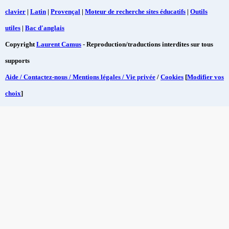
clavier
|
Latin
|
Provençal
|
Moteur de recherche sites éducatifs
|
Outils
utiles
|
Bac d'anglais
Copyright
Laurent Camus
- Reproduction/traductions interdites sur tous
supports
Aide / Contactez-nous / Mentions légales / Vie privée
/
Cookies
[
Modifier vos
choix
]