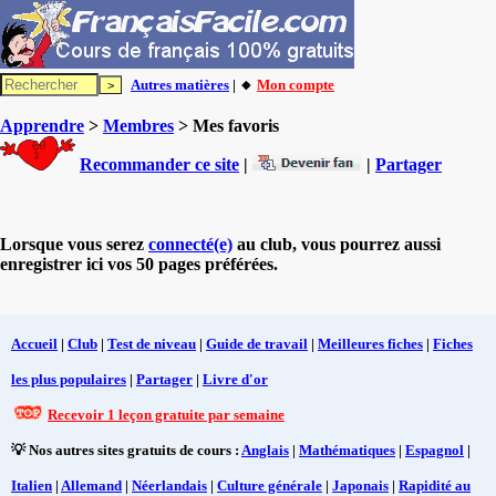
Autres matières
| 🔸
Mon compte
Apprendre
>
Membres
> Mes favoris
Recommander ce site
|
|
Partager
Lorsque vous serez
connecté(e)
au club, vous pourrez aussi
enregistrer ici vos 50 pages préférées.
Accueil
|
Club
|
Test de niveau
|
Guide de travail
|
Meilleures fiches
|
Fiches
les plus populaires
|
Partager
|
Livre d'or
Recevoir 1 leçon gratuite par semaine
💡 Nos autres sites gratuits de cours :
Anglais
|
Mathématiques
|
Espagnol
|
Italien
|
Allemand
|
Néerlandais
|
Culture générale
|
Japonais
|
Rapidité au