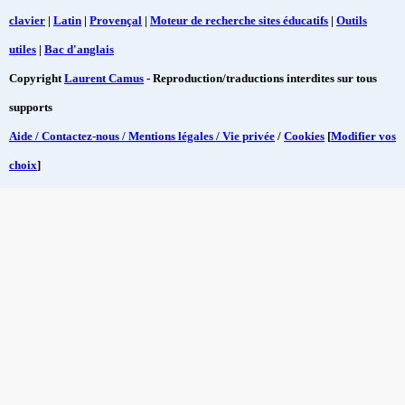
clavier
|
Latin
|
Provençal
|
Moteur de recherche sites éducatifs
|
Outils
utiles
|
Bac d'anglais
Copyright
Laurent Camus
- Reproduction/traductions interdites sur tous
supports
Aide / Contactez-nous / Mentions légales / Vie privée
/
Cookies
[
Modifier vos
choix
]