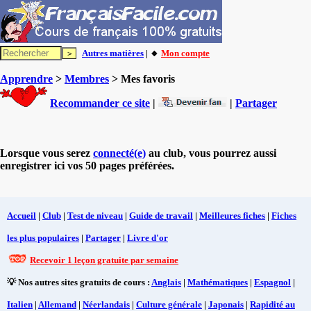
Autres matières
| 🔸
Mon compte
Apprendre
>
Membres
> Mes favoris
Recommander ce site
|
|
Partager
Lorsque vous serez
connecté(e)
au club, vous pourrez aussi
enregistrer ici vos 50 pages préférées.
Accueil
|
Club
|
Test de niveau
|
Guide de travail
|
Meilleures fiches
|
Fiches
les plus populaires
|
Partager
|
Livre d'or
Recevoir 1 leçon gratuite par semaine
💡 Nos autres sites gratuits de cours :
Anglais
|
Mathématiques
|
Espagnol
|
Italien
|
Allemand
|
Néerlandais
|
Culture générale
|
Japonais
|
Rapidité au