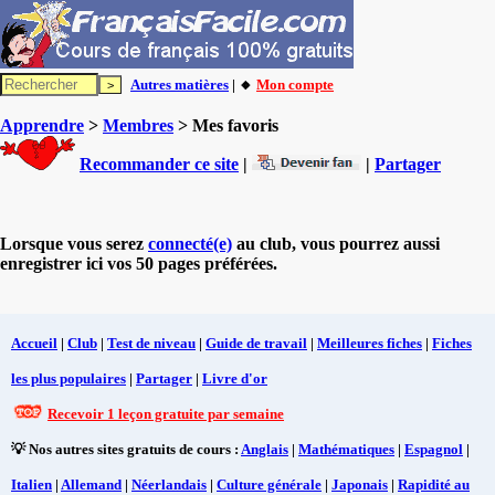
Autres matières
| 🔸
Mon compte
Apprendre
>
Membres
> Mes favoris
Recommander ce site
|
|
Partager
Lorsque vous serez
connecté(e)
au club, vous pourrez aussi
enregistrer ici vos 50 pages préférées.
Accueil
|
Club
|
Test de niveau
|
Guide de travail
|
Meilleures fiches
|
Fiches
les plus populaires
|
Partager
|
Livre d'or
Recevoir 1 leçon gratuite par semaine
💡 Nos autres sites gratuits de cours :
Anglais
|
Mathématiques
|
Espagnol
|
Italien
|
Allemand
|
Néerlandais
|
Culture générale
|
Japonais
|
Rapidité au