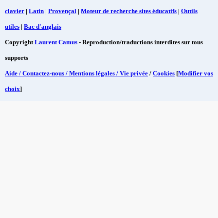
clavier
|
Latin
|
Provençal
|
Moteur de recherche sites éducatifs
|
Outils
utiles
|
Bac d'anglais
Copyright
Laurent Camus
- Reproduction/traductions interdites sur tous
supports
Aide / Contactez-nous / Mentions légales / Vie privée
/
Cookies
[
Modifier vos
choix
]