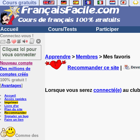
Cours gratuits
Accueil
Cours/Tests
Participer
Connectez-vous !
Cliquez ici pour
vous connecter
Apprendre
>
Membres
> Mes favoris
Nouveau compte
Recommander ce site
|
Des millions de
comptes créés
100% gratuit !
[
Avantages
]
Lorsque vous serez
connecté(e)
au club
Accueil
Accès rapides
Imprimer
Livre d'or
Plan du site
Recommander
Signaler un bug
Faire un lien
Comme des