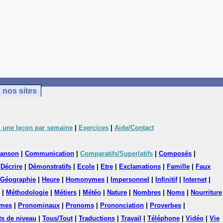
 nos sites
 une leçon par semaine
|
Exercices
|
Aide/Contact
anson
|
Communication
|
Comparatifs/Superlatifs
|
Composés
|
|
Décrire
|
Démonstratifs
|
Ecole
|
Etre
|
Exclamations
|
Famille
|
Faux
Géographie
|
Heure
|
Homonymes
|
Impersonnel
|
Infinitif
|
Internet
|
|
Méthodologie
|
Métiers
|
Météo
|
Nature
|
Nombres
|
Noms
|
Nourriture
mes
|
Pronominaux
|
Pronoms
|
Prononciation
|
Proverbes
|
ts de niveau
|
Tous/Tout
|
Traductions
|
Travail
|
Téléphone
|
Vidéo
|
Vie