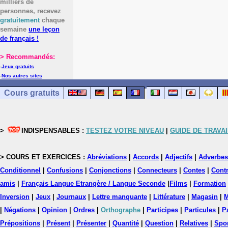
milliers de
personnes, recevez
gratuitement
chaque
semaine
une leçon
de français !
> Recommandés:
-
Jeux gratuits
-
Nos autres sites
Cours gratuits
>
INDISPENSABLES :
TESTEZ VOTRE NIVEAU
|
GUIDE DE TRAVAI
> COURS ET EXERCICES :
Abréviations
|
Accords
|
Adjectifs
|
Adverbes
Conditionnel
|
Confusions
|
Conjonctions
|
Connecteurs
|
Contes
|
Contr
amis
|
Français Langue Etrangère / Langue Seconde
|
Films
|
Formation
Inversion
|
Jeux
|
Journaux
|
Lettre manquante
|
Littérature
|
Magasin
|
M
|
Négations
|
Opinion
|
Ordres
|
Orthographe
|
Participes
|
Particules
|
P
Prépositions
|
Présent
|
Présenter
|
Quantité
|
Question
|
Relatives
|
Spo