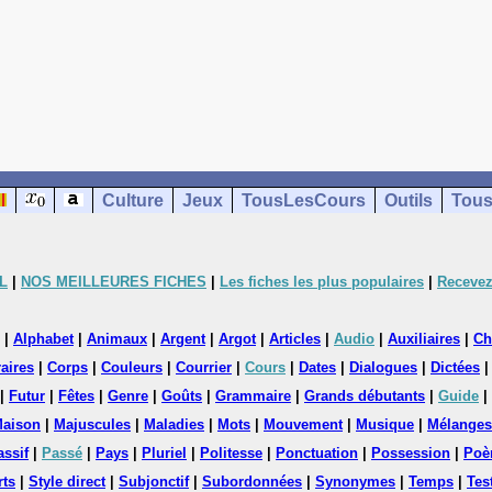
Culture
Jeux
TousLesCours
Outils
Tous
L
|
NOS MEILLEURES FICHES
|
Les fiches les plus populaires
|
Recevez
|
Alphabet
|
Animaux
|
Argent
|
Argot
|
Articles
|
Audio
|
Auxiliaires
|
Ch
aires
|
Corps
|
Couleurs
|
Courrier
|
Cours
|
Dates
|
Dialogues
|
Dictées
|
Futur
|
Fêtes
|
Genre
|
Goûts
|
Grammaire
|
Grands débutants
|
Guide
|
aison
|
Majuscules
|
Maladies
|
Mots
|
Mouvement
|
Musique
|
Mélanges
assif
|
Passé
|
Pays
|
Pluriel
|
Politesse
|
Ponctuation
|
Possession
|
Poè
rts
|
Style direct
|
Subjonctif
|
Subordonnées
|
Synonymes
|
Temps
|
Tes