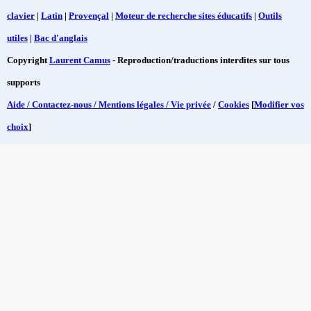
clavier
|
Latin
|
Provençal
|
Moteur de recherche sites éducatifs
|
Outils
utiles
|
Bac d'anglais
Copyright
Laurent Camus
- Reproduction/traductions interdites sur tous
supports
Aide / Contactez-nous / Mentions légales / Vie privée
/
Cookies
[
Modifier vos
choix
]