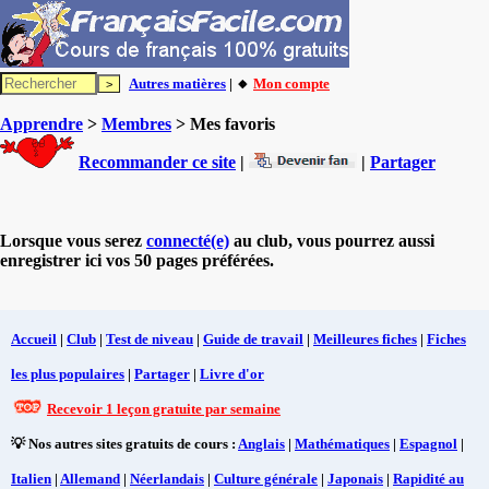
Autres matières
| 🔸
Mon compte
Apprendre
>
Membres
> Mes favoris
Recommander ce site
|
|
Partager
Lorsque vous serez
connecté(e)
au club, vous pourrez aussi
enregistrer ici vos 50 pages préférées.
Accueil
|
Club
|
Test de niveau
|
Guide de travail
|
Meilleures fiches
|
Fiches
les plus populaires
|
Partager
|
Livre d'or
Recevoir 1 leçon gratuite par semaine
💡 Nos autres sites gratuits de cours :
Anglais
|
Mathématiques
|
Espagnol
|
Italien
|
Allemand
|
Néerlandais
|
Culture générale
|
Japonais
|
Rapidité au