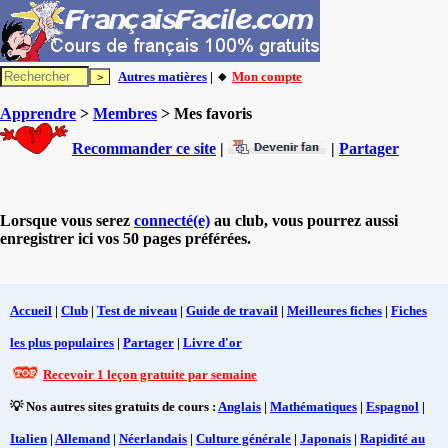
Autres matières
| 🔸
Mon compte
Apprendre
>
Membres
> Mes favoris
Recommander ce site
|
|
Partager
Lorsque vous serez
connecté(e)
au club, vous pourrez aussi
enregistrer ici vos 50 pages préférées.
Accueil
|
Club
|
Test de niveau
|
Guide de travail
|
Meilleures fiches
|
Fiches
les plus populaires
|
Partager
|
Livre d'or
Recevoir 1 leçon gratuite par semaine
💡 Nos autres sites gratuits de cours :
Anglais
|
Mathématiques
|
Espagnol
|
Italien
|
Allemand
|
Néerlandais
|
Culture générale
|
Japonais
|
Rapidité au