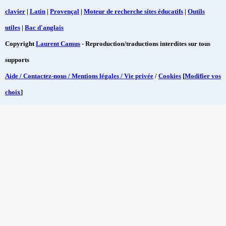
clavier
|
Latin
|
Provençal
|
Moteur de recherche sites éducatifs
|
Outils
utiles
|
Bac d'anglais
Copyright
Laurent Camus
- Reproduction/traductions interdites sur tous
supports
Aide / Contactez-nous / Mentions légales / Vie privée
/
Cookies
[
Modifier vos
choix
]