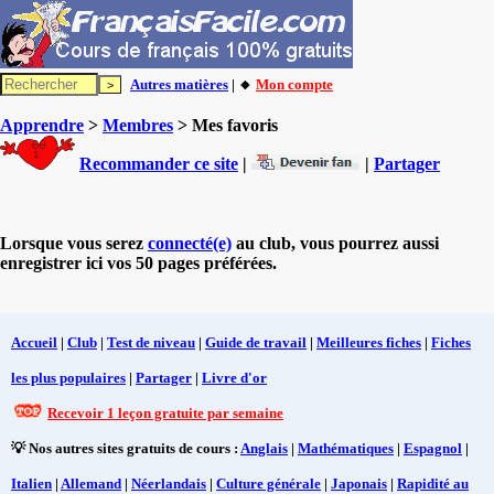
Autres matières
| 🔸
Mon compte
Apprendre
>
Membres
> Mes favoris
Recommander ce site
|
|
Partager
Lorsque vous serez
connecté(e)
au club, vous pourrez aussi
enregistrer ici vos 50 pages préférées.
Accueil
|
Club
|
Test de niveau
|
Guide de travail
|
Meilleures fiches
|
Fiches
les plus populaires
|
Partager
|
Livre d'or
Recevoir 1 leçon gratuite par semaine
💡 Nos autres sites gratuits de cours :
Anglais
|
Mathématiques
|
Espagnol
|
Italien
|
Allemand
|
Néerlandais
|
Culture générale
|
Japonais
|
Rapidité au