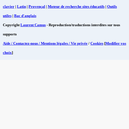
clavier
|
Latin
|
Provençal
|
Moteur de recherche sites éducatifs
|
Outils
utiles
|
Bac d'anglais
Copyright
Laurent Camus
- Reproduction/traductions interdites sur tous
supports
Aide / Contactez-nous / Mentions légales / Vie privée
/
Cookies
[
Modifier vos
choix
]