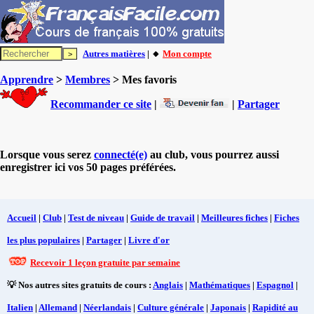
Autres matières
| 🔸
Mon compte
Apprendre
>
Membres
> Mes favoris
Recommander ce site
|
|
Partager
Lorsque vous serez
connecté(e)
au club, vous pourrez aussi
enregistrer ici vos 50 pages préférées.
Accueil
|
Club
|
Test de niveau
|
Guide de travail
|
Meilleures fiches
|
Fiches
les plus populaires
|
Partager
|
Livre d'or
Recevoir 1 leçon gratuite par semaine
💡 Nos autres sites gratuits de cours :
Anglais
|
Mathématiques
|
Espagnol
|
Italien
|
Allemand
|
Néerlandais
|
Culture générale
|
Japonais
|
Rapidité au