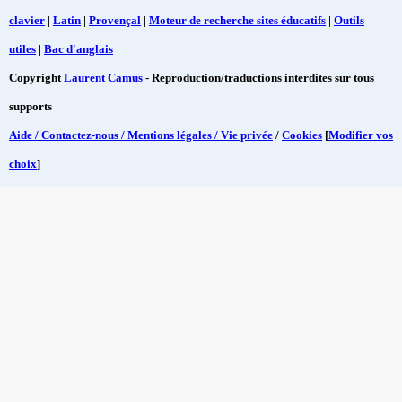
clavier
|
Latin
|
Provençal
|
Moteur de recherche sites éducatifs
|
Outils
utiles
|
Bac d'anglais
Copyright
Laurent Camus
- Reproduction/traductions interdites sur tous
supports
Aide / Contactez-nous / Mentions légales / Vie privée
/
Cookies
[
Modifier vos
choix
]