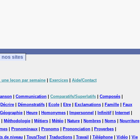
 nos sites
 une leçon par semaine
|
Exercices
|
Aide/Contact
anson
|
Communication
|
Comparatifs/Superlatifs
|
Composés
|
|
Décrire
|
Démonstratifs
|
Ecole
|
Etre
|
Exclamations
|
Famille
|
Faux
Géographie
|
Heure
|
Homonymes
|
Impersonnel
|
Infinitif
|
Internet
|
|
Méthodologie
|
Métiers
|
Météo
|
Nature
|
Nombres
|
Noms
|
Nourriture
mes
|
Pronominaux
|
Pronoms
|
Prononciation
|
Proverbes
|
ts de niveau
|
Tous/Tout
|
Traductions
|
Travail
|
Téléphone
|
Vidéo
|
Vie