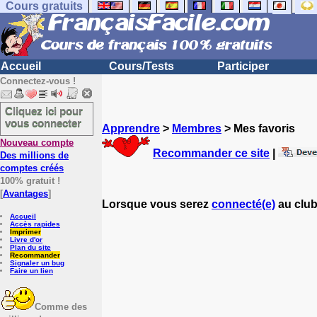
Cours gratuits
Accueil
Cours/Tests
Participer
Connectez-vous !
Cliquez ici pour
vous connecter
Apprendre
>
Membres
> Mes favoris
Nouveau compte
Recommander ce site
|
Des millions de
comptes créés
100% gratuit !
[
Avantages
]
Lorsque vous serez
connecté(e)
au club
Accueil
Accès rapides
Imprimer
Livre d'or
Plan du site
Recommander
Signaler un bug
Faire un lien
Comme des