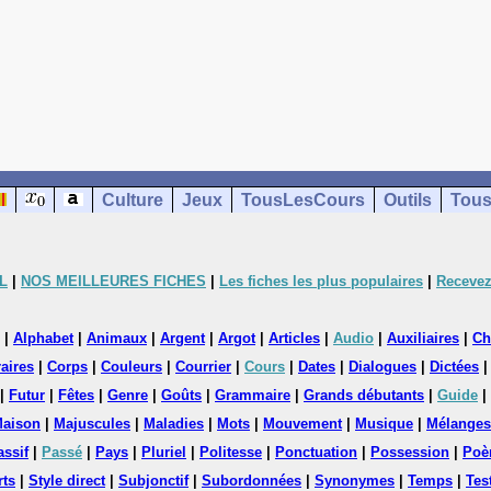
Culture
Jeux
TousLesCours
Outils
Tous
L
|
NOS MEILLEURES FICHES
|
Les fiches les plus populaires
|
Recevez
|
Alphabet
|
Animaux
|
Argent
|
Argot
|
Articles
|
Audio
|
Auxiliaires
|
Ch
aires
|
Corps
|
Couleurs
|
Courrier
|
Cours
|
Dates
|
Dialogues
|
Dictées
|
Futur
|
Fêtes
|
Genre
|
Goûts
|
Grammaire
|
Grands débutants
|
Guide
|
aison
|
Majuscules
|
Maladies
|
Mots
|
Mouvement
|
Musique
|
Mélanges
assif
|
Passé
|
Pays
|
Pluriel
|
Politesse
|
Ponctuation
|
Possession
|
Poè
rts
|
Style direct
|
Subjonctif
|
Subordonnées
|
Synonymes
|
Temps
|
Tes