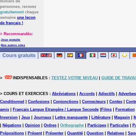
milliers de
personnes, recevez
gratuitement
chaque
semaine
une leçon
de français !
> Recommandés:
-
Jeux gratuits
-
Nos autres sites
Cours gratuits
>
INDISPENSABLES :
TESTEZ VOTRE NIVEAU
|
GUIDE DE TRAVAI
> COURS ET EXERCICES :
Abréviations
|
Accords
|
Adjectifs
|
Adverbes
Conditionnel
|
Confusions
|
Conjonctions
|
Connecteurs
|
Contes
|
Contr
amis
|
Français Langue Etrangère / Langue Seconde
|
Films
|
Formation
Inversion
|
Jeux
|
Journaux
|
Lettre manquante
|
Littérature
|
Magasin
|
M
|
Négations
|
Opinion
|
Ordres
|
Orthographe
|
Participes
|
Particules
|
P
Prépositions
|
Présent
|
Présenter
|
Quantité
|
Question
|
Relatives
|
Spo