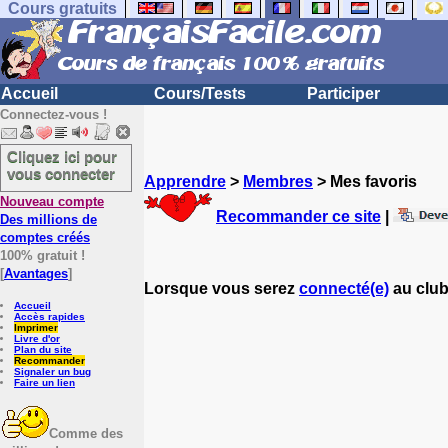
Cours gratuits
Accueil
Cours/Tests
Participer
Connectez-vous !
Cliquez ici pour
vous connecter
Apprendre
>
Membres
> Mes favoris
Nouveau compte
Recommander ce site
|
Des millions de
comptes créés
100% gratuit !
[
Avantages
]
Lorsque vous serez
connecté(e)
au club
Accueil
Accès rapides
Imprimer
Livre d'or
Plan du site
Recommander
Signaler un bug
Faire un lien
Comme des