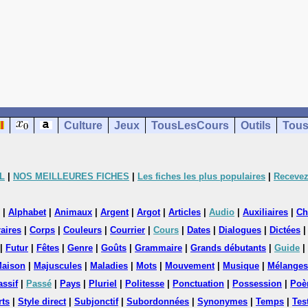
Culture
Jeux
TousLesCours
Outils
Tous
L
|
NOS MEILLEURES FICHES
|
Les fiches les plus populaires
|
Recevez
|
Alphabet
|
Animaux
|
Argent
|
Argot
|
Articles
|
Audio
|
Auxiliaires
|
Ch
aires
|
Corps
|
Couleurs
|
Courrier
|
Cours
|
Dates
|
Dialogues
|
Dictées
|
Futur
|
Fêtes
|
Genre
|
Goûts
|
Grammaire
|
Grands débutants
|
Guide
|
aison
|
Majuscules
|
Maladies
|
Mots
|
Mouvement
|
Musique
|
Mélanges
assif
|
Passé
|
Pays
|
Pluriel
|
Politesse
|
Ponctuation
|
Possession
|
Poè
rts
|
Style direct
|
Subjonctif
|
Subordonnées
|
Synonymes
|
Temps
|
Tes