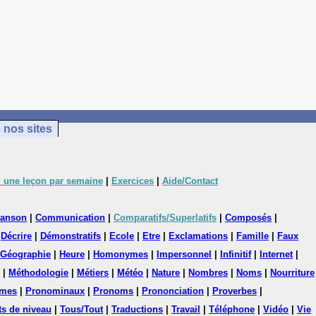
 nos sites
 une leçon par semaine
|
Exercices
|
Aide/Contact
anson
|
Communication
|
Comparatifs/Superlatifs
|
Composés
|
|
Décrire
|
Démonstratifs
|
Ecole
|
Etre
|
Exclamations
|
Famille
|
Faux
Géographie
|
Heure
|
Homonymes
|
Impersonnel
|
Infinitif
|
Internet
|
|
Méthodologie
|
Métiers
|
Météo
|
Nature
|
Nombres
|
Noms
|
Nourriture
mes
|
Pronominaux
|
Pronoms
|
Prononciation
|
Proverbes
|
ts de niveau
|
Tous/Tout
|
Traductions
|
Travail
|
Téléphone
|
Vidéo
|
Vie