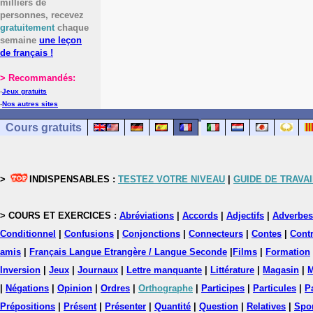
milliers de
personnes, recevez
gratuitement
chaque
semaine
une leçon
de français !
> Recommandés:
-
Jeux gratuits
-
Nos autres sites
Cours gratuits
>
INDISPENSABLES :
TESTEZ VOTRE NIVEAU
|
GUIDE DE TRAVAI
> COURS ET EXERCICES :
Abréviations
|
Accords
|
Adjectifs
|
Adverbes
Conditionnel
|
Confusions
|
Conjonctions
|
Connecteurs
|
Contes
|
Contr
amis
|
Français Langue Etrangère / Langue Seconde
|
Films
|
Formation
Inversion
|
Jeux
|
Journaux
|
Lettre manquante
|
Littérature
|
Magasin
|
M
|
Négations
|
Opinion
|
Ordres
|
Orthographe
|
Participes
|
Particules
|
P
Prépositions
|
Présent
|
Présenter
|
Quantité
|
Question
|
Relatives
|
Spo