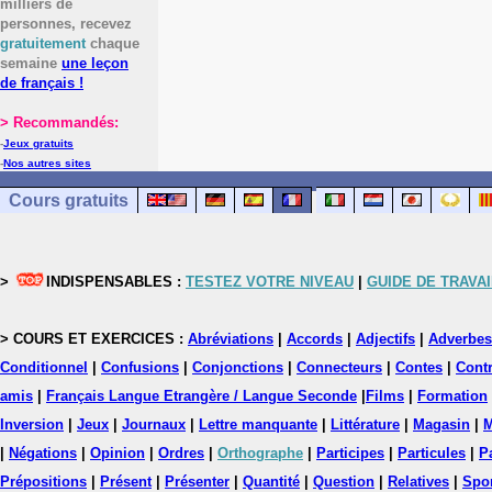
milliers de
personnes, recevez
gratuitement
chaque
semaine
une leçon
de français !
> Recommandés:
-
Jeux gratuits
-
Nos autres sites
Cours gratuits
>
INDISPENSABLES :
TESTEZ VOTRE NIVEAU
|
GUIDE DE TRAVAI
> COURS ET EXERCICES :
Abréviations
|
Accords
|
Adjectifs
|
Adverbes
Conditionnel
|
Confusions
|
Conjonctions
|
Connecteurs
|
Contes
|
Contr
amis
|
Français Langue Etrangère / Langue Seconde
|
Films
|
Formation
Inversion
|
Jeux
|
Journaux
|
Lettre manquante
|
Littérature
|
Magasin
|
M
|
Négations
|
Opinion
|
Ordres
|
Orthographe
|
Participes
|
Particules
|
P
Prépositions
|
Présent
|
Présenter
|
Quantité
|
Question
|
Relatives
|
Spo