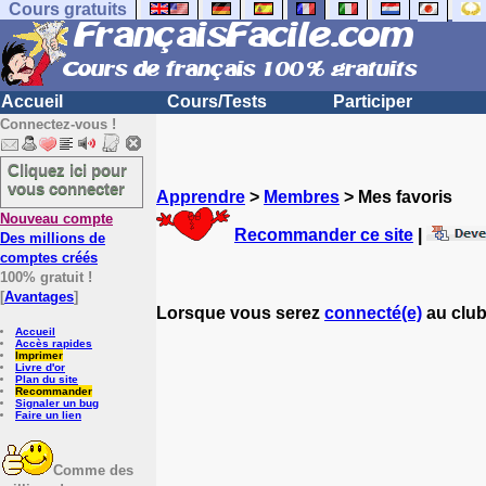
Cours gratuits
Accueil
Cours/Tests
Participer
Connectez-vous !
Cliquez ici pour
vous connecter
Apprendre
>
Membres
> Mes favoris
Nouveau compte
Recommander ce site
|
Des millions de
comptes créés
100% gratuit !
[
Avantages
]
Lorsque vous serez
connecté(e)
au club
Accueil
Accès rapides
Imprimer
Livre d'or
Plan du site
Recommander
Signaler un bug
Faire un lien
Comme des