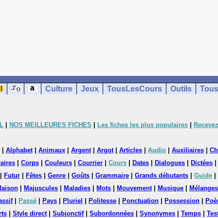
Culture
Jeux
TousLesCours
Outils
Tous
L
|
NOS MEILLEURES FICHES
|
Les fiches les plus populaires
|
Recevez
|
Alphabet
|
Animaux
|
Argent
|
Argot
|
Articles
|
Audio
|
Auxiliaires
|
Ch
aires
|
Corps
|
Couleurs
|
Courrier
|
Cours
|
Dates
|
Dialogues
|
Dictées
|
Futur
|
Fêtes
|
Genre
|
Goûts
|
Grammaire
|
Grands débutants
|
Guide
|
aison
|
Majuscules
|
Maladies
|
Mots
|
Mouvement
|
Musique
|
Mélanges
assif
|
Passé
|
Pays
|
Pluriel
|
Politesse
|
Ponctuation
|
Possession
|
Poè
rts
|
Style direct
|
Subjonctif
|
Subordonnées
|
Synonymes
|
Temps
|
Tes