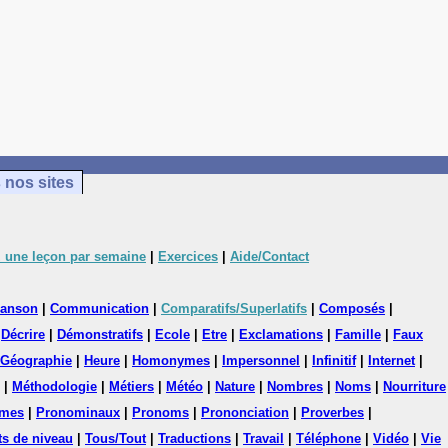
 nos sites
 une leçon par semaine
|
Exercices
|
Aide/Contact
anson
|
Communication
|
Comparatifs/Superlatifs
|
Composés
|
|
Décrire
|
Démonstratifs
|
Ecole
|
Etre
|
Exclamations
|
Famille
|
Faux
Géographie
|
Heure
|
Homonymes
|
Impersonnel
|
Infinitif
|
Internet
|
|
Méthodologie
|
Métiers
|
Météo
|
Nature
|
Nombres
|
Noms
|
Nourriture
mes
|
Pronominaux
|
Pronoms
|
Prononciation
|
Proverbes
|
ts de niveau
|
Tous/Tout
|
Traductions
|
Travail
|
Téléphone
|
Vidéo
|
Vie