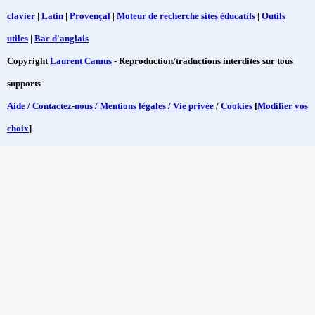
clavier
|
Latin
|
Provençal
|
Moteur de recherche sites éducatifs
|
Outils
utiles
|
Bac d'anglais
Copyright
Laurent Camus
- Reproduction/traductions interdites sur tous
supports
Aide / Contactez-nous / Mentions légales / Vie privée
/
Cookies
[
Modifier vos
choix
]