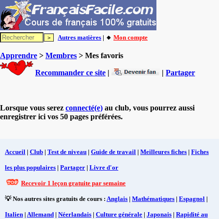
Autres matières
| 🔸
Mon compte
Apprendre
>
Membres
> Mes favoris
Recommander ce site
|
|
Partager
Lorsque vous serez
connecté(e)
au club, vous pourrez aussi
enregistrer ici vos 50 pages préférées.
Accueil
|
Club
|
Test de niveau
|
Guide de travail
|
Meilleures fiches
|
Fiches
les plus populaires
|
Partager
|
Livre d'or
Recevoir 1 leçon gratuite par semaine
💡 Nos autres sites gratuits de cours :
Anglais
|
Mathématiques
|
Espagnol
|
Italien
|
Allemand
|
Néerlandais
|
Culture générale
|
Japonais
|
Rapidité au