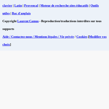
clavier
|
Latin
|
Provençal
|
Moteur de recherche sites éducatifs
|
Outils
utiles
|
Bac d'anglais
Copyright
Laurent Camus
- Reproduction/traductions interdites sur tous
supports
Aide / Contactez-nous / Mentions légales / Vie privée
/
Cookies
[
Modifier vos
choix
]