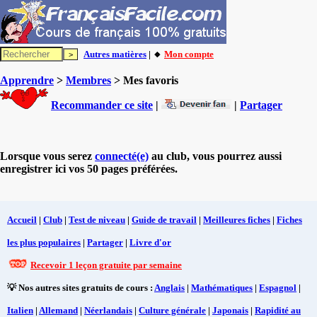
Autres matières
| 🔸
Mon compte
Apprendre
>
Membres
> Mes favoris
Recommander ce site
|
|
Partager
Lorsque vous serez
connecté(e)
au club, vous pourrez aussi
enregistrer ici vos 50 pages préférées.
Accueil
|
Club
|
Test de niveau
|
Guide de travail
|
Meilleures fiches
|
Fiches
les plus populaires
|
Partager
|
Livre d'or
Recevoir 1 leçon gratuite par semaine
💡 Nos autres sites gratuits de cours :
Anglais
|
Mathématiques
|
Espagnol
|
Italien
|
Allemand
|
Néerlandais
|
Culture générale
|
Japonais
|
Rapidité au