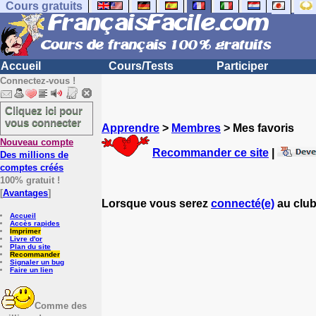
Cours gratuits
Accueil
Cours/Tests
Participer
Connectez-vous !
Cliquez ici pour
vous connecter
Apprendre
>
Membres
> Mes favoris
Nouveau compte
Recommander ce site
|
Des millions de
comptes créés
100% gratuit !
[
Avantages
]
Lorsque vous serez
connecté(e)
au club
Accueil
Accès rapides
Imprimer
Livre d'or
Plan du site
Recommander
Signaler un bug
Faire un lien
Comme des