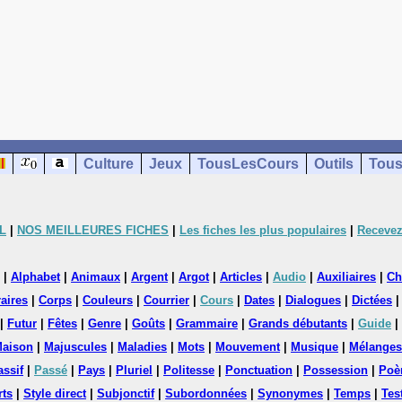
Culture
Jeux
TousLesCours
Outils
Tous
L
|
NOS MEILLEURES FICHES
|
Les fiches les plus populaires
|
Recevez
|
Alphabet
|
Animaux
|
Argent
|
Argot
|
Articles
|
Audio
|
Auxiliaires
|
Ch
aires
|
Corps
|
Couleurs
|
Courrier
|
Cours
|
Dates
|
Dialogues
|
Dictées
|
Futur
|
Fêtes
|
Genre
|
Goûts
|
Grammaire
|
Grands débutants
|
Guide
|
aison
|
Majuscules
|
Maladies
|
Mots
|
Mouvement
|
Musique
|
Mélanges
assif
|
Passé
|
Pays
|
Pluriel
|
Politesse
|
Ponctuation
|
Possession
|
Poè
rts
|
Style direct
|
Subjonctif
|
Subordonnées
|
Synonymes
|
Temps
|
Tes