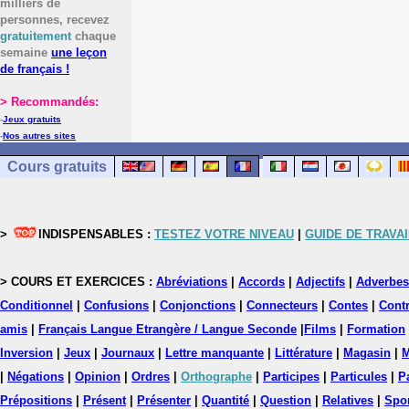
milliers de
personnes, recevez
gratuitement
chaque
semaine
une leçon
de français !
> Recommandés:
-
Jeux gratuits
-
Nos autres sites
Cours gratuits
>
INDISPENSABLES :
TESTEZ VOTRE NIVEAU
|
GUIDE DE TRAVAI
> COURS ET EXERCICES :
Abréviations
|
Accords
|
Adjectifs
|
Adverbes
Conditionnel
|
Confusions
|
Conjonctions
|
Connecteurs
|
Contes
|
Contr
amis
|
Français Langue Etrangère / Langue Seconde
|
Films
|
Formation
Inversion
|
Jeux
|
Journaux
|
Lettre manquante
|
Littérature
|
Magasin
|
M
|
Négations
|
Opinion
|
Ordres
|
Orthographe
|
Participes
|
Particules
|
P
Prépositions
|
Présent
|
Présenter
|
Quantité
|
Question
|
Relatives
|
Spo