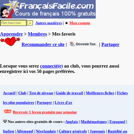
Autres matières
| 🔸
Mon compte
Apprendre
>
Membres
> Mes favoris
Recommander ce site
|
|
Partager
Lorsque vous serez
connecté(e)
au club, vous pourrez aussi
enregistrer ici vos 50 pages préférées.
Accueil
|
Club
|
Test de niveau
|
Guide de travail
|
Meilleures fiches
|
Fiches
les plus populaires
|
Partager
|
Livre d'or
Recevoir 1 leçon gratuite par semaine
💡 Nos autres sites gratuits de cours :
Anglais
|
Mathématiques
|
Espagnol
|
Italien
|
Allemand
|
Néerlandais
|
Culture générale
|
Japonais
|
Rapidité au