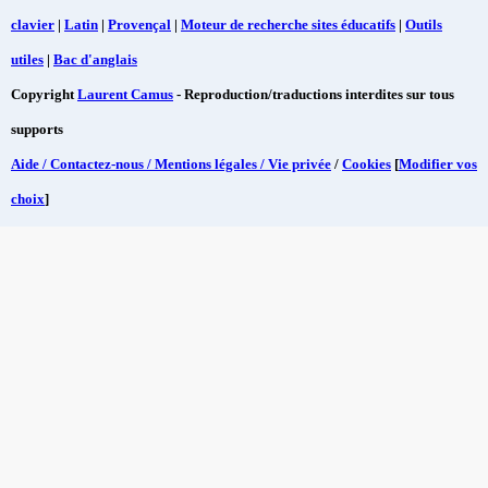
clavier
|
Latin
|
Provençal
|
Moteur de recherche sites éducatifs
|
Outils
utiles
|
Bac d'anglais
Copyright
Laurent Camus
- Reproduction/traductions interdites sur tous
supports
Aide / Contactez-nous / Mentions légales / Vie privée
/
Cookies
[
Modifier vos
choix
]