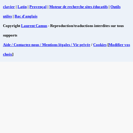
clavier
|
Latin
|
Provençal
|
Moteur de recherche sites éducatifs
|
Outils
utiles
|
Bac d'anglais
Copyright
Laurent Camus
- Reproduction/traductions interdites sur tous
supports
Aide / Contactez-nous / Mentions légales / Vie privée
/
Cookies
[
Modifier vos
choix
]