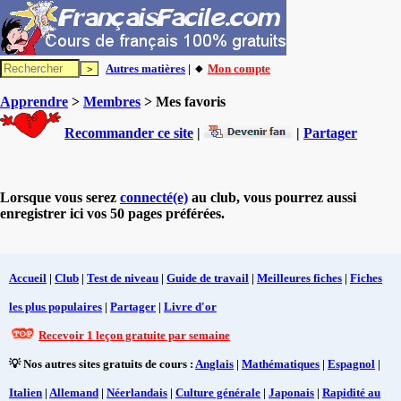
Autres matières
| 🔸
Mon compte
Apprendre
>
Membres
> Mes favoris
Recommander ce site
|
|
Partager
Lorsque vous serez
connecté(e)
au club, vous pourrez aussi
enregistrer ici vos 50 pages préférées.
Accueil
|
Club
|
Test de niveau
|
Guide de travail
|
Meilleures fiches
|
Fiches
les plus populaires
|
Partager
|
Livre d'or
Recevoir 1 leçon gratuite par semaine
💡 Nos autres sites gratuits de cours :
Anglais
|
Mathématiques
|
Espagnol
|
Italien
|
Allemand
|
Néerlandais
|
Culture générale
|
Japonais
|
Rapidité au