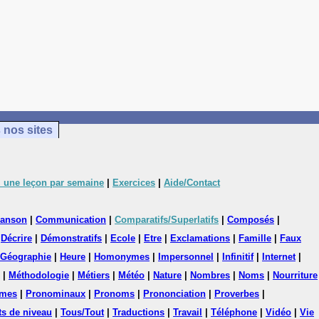
 nos sites
 une leçon par semaine
|
Exercices
|
Aide/Contact
anson
|
Communication
|
Comparatifs/Superlatifs
|
Composés
|
|
Décrire
|
Démonstratifs
|
Ecole
|
Etre
|
Exclamations
|
Famille
|
Faux
Géographie
|
Heure
|
Homonymes
|
Impersonnel
|
Infinitif
|
Internet
|
|
Méthodologie
|
Métiers
|
Météo
|
Nature
|
Nombres
|
Noms
|
Nourriture
mes
|
Pronominaux
|
Pronoms
|
Prononciation
|
Proverbes
|
ts de niveau
|
Tous/Tout
|
Traductions
|
Travail
|
Téléphone
|
Vidéo
|
Vie