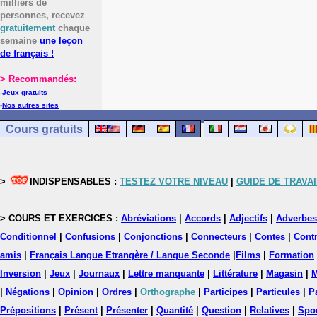
milliers de
personnes, recevez
gratuitement
chaque
semaine
une leçon
de français !
> Recommandés:
-
Jeux gratuits
-
Nos autres sites
Cours gratuits
>
INDISPENSABLES :
TESTEZ VOTRE NIVEAU
|
GUIDE DE TRAVAI
> COURS ET EXERCICES :
Abréviations
|
Accords
|
Adjectifs
|
Adverbes
Conditionnel
|
Confusions
|
Conjonctions
|
Connecteurs
|
Contes
|
Contr
amis
|
Français Langue Etrangère / Langue Seconde
|
Films
|
Formation
Inversion
|
Jeux
|
Journaux
|
Lettre manquante
|
Littérature
|
Magasin
|
M
|
Négations
|
Opinion
|
Ordres
|
Orthographe
|
Participes
|
Particules
|
P
Prépositions
|
Présent
|
Présenter
|
Quantité
|
Question
|
Relatives
|
Spo