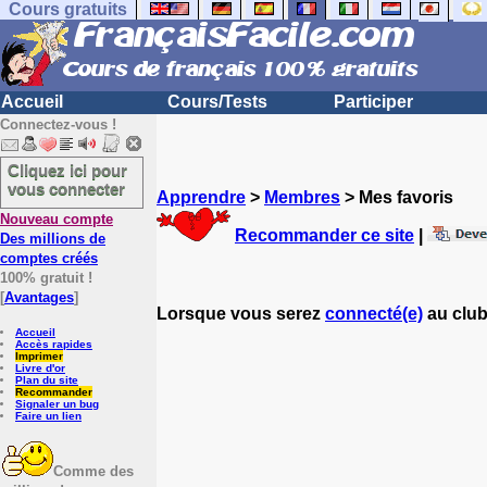
Cours gratuits
Accueil
Cours/Tests
Participer
Connectez-vous !
Cliquez ici pour
vous connecter
Apprendre
>
Membres
> Mes favoris
Nouveau compte
Recommander ce site
|
Des millions de
comptes créés
100% gratuit !
[
Avantages
]
Lorsque vous serez
connecté(e)
au club
Accueil
Accès rapides
Imprimer
Livre d'or
Plan du site
Recommander
Signaler un bug
Faire un lien
Comme des