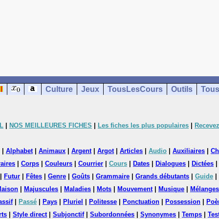
Culture
Jeux
TousLesCours
Outils
Tous
L
|
NOS MEILLEURES FICHES
|
Les fiches les plus populaires
|
Recevez
|
Alphabet
|
Animaux
|
Argent
|
Argot
|
Articles
|
Audio
|
Auxiliaires
|
Ch
aires
|
Corps
|
Couleurs
|
Courrier
|
Cours
|
Dates
|
Dialogues
|
Dictées
|
Futur
|
Fêtes
|
Genre
|
Goûts
|
Grammaire
|
Grands débutants
|
Guide
|
aison
|
Majuscules
|
Maladies
|
Mots
|
Mouvement
|
Musique
|
Mélanges
assif
|
Passé
|
Pays
|
Pluriel
|
Politesse
|
Ponctuation
|
Possession
|
Poè
rts
|
Style direct
|
Subjonctif
|
Subordonnées
|
Synonymes
|
Temps
|
Tes