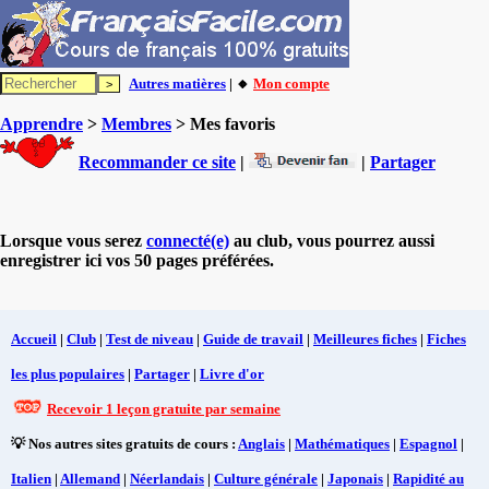
Autres matières
| 🔸
Mon compte
Apprendre
>
Membres
> Mes favoris
Recommander ce site
|
|
Partager
Lorsque vous serez
connecté(e)
au club, vous pourrez aussi
enregistrer ici vos 50 pages préférées.
Accueil
|
Club
|
Test de niveau
|
Guide de travail
|
Meilleures fiches
|
Fiches
les plus populaires
|
Partager
|
Livre d'or
Recevoir 1 leçon gratuite par semaine
💡 Nos autres sites gratuits de cours :
Anglais
|
Mathématiques
|
Espagnol
|
Italien
|
Allemand
|
Néerlandais
|
Culture générale
|
Japonais
|
Rapidité au