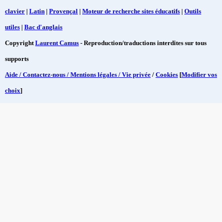
clavier
|
Latin
|
Provençal
|
Moteur de recherche sites éducatifs
|
Outils
utiles
|
Bac d'anglais
Copyright
Laurent Camus
- Reproduction/traductions interdites sur tous
supports
Aide / Contactez-nous / Mentions légales / Vie privée
/
Cookies
[
Modifier vos
choix
]