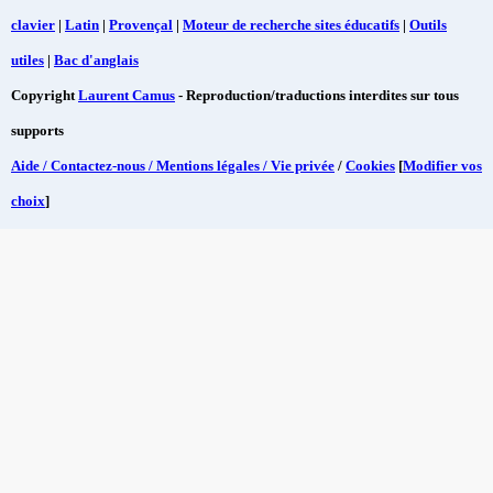
clavier
|
Latin
|
Provençal
|
Moteur de recherche sites éducatifs
|
Outils
utiles
|
Bac d'anglais
Copyright
Laurent Camus
- Reproduction/traductions interdites sur tous
supports
Aide / Contactez-nous / Mentions légales / Vie privée
/
Cookies
[
Modifier vos
choix
]