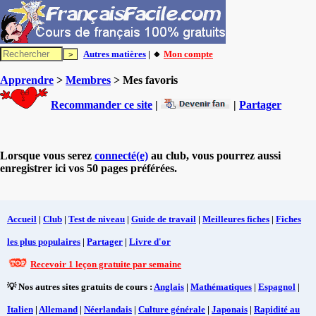
Autres matières
| 🔸
Mon compte
Apprendre
>
Membres
> Mes favoris
Recommander ce site
|
|
Partager
Lorsque vous serez
connecté(e)
au club, vous pourrez aussi
enregistrer ici vos 50 pages préférées.
Accueil
|
Club
|
Test de niveau
|
Guide de travail
|
Meilleures fiches
|
Fiches
les plus populaires
|
Partager
|
Livre d'or
Recevoir 1 leçon gratuite par semaine
💡 Nos autres sites gratuits de cours :
Anglais
|
Mathématiques
|
Espagnol
|
Italien
|
Allemand
|
Néerlandais
|
Culture générale
|
Japonais
|
Rapidité au