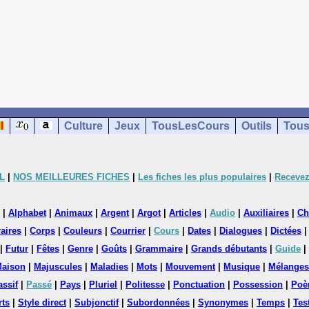
Culture
Jeux
TousLesCours
Outils
Tous
L
|
NOS MEILLEURES FICHES
|
Les fiches les plus populaires
|
Recevez
|
Alphabet
|
Animaux
|
Argent
|
Argot
|
Articles
|
Audio
|
Auxiliaires
|
Ch
aires
|
Corps
|
Couleurs
|
Courrier
|
Cours
|
Dates
|
Dialogues
|
Dictées
|
Futur
|
Fêtes
|
Genre
|
Goûts
|
Grammaire
|
Grands débutants
|
Guide
|
aison
|
Majuscules
|
Maladies
|
Mots
|
Mouvement
|
Musique
|
Mélanges
assif
|
Passé
|
Pays
|
Pluriel
|
Politesse
|
Ponctuation
|
Possession
|
Poè
rts
|
Style direct
|
Subjonctif
|
Subordonnées
|
Synonymes
|
Temps
|
Tes