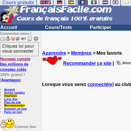
Cours gratuits
Accueil
Cours/Tests
Participer
Connectez-vous !
Cliquez ici pour
vous connecter
Apprendre
>
Membres
> Mes favoris
Nouveau compte
Recommander ce site
|
Des millions de
comptes créés
100% gratuit !
[
Avantages
]
Lorsque vous serez
connecté(e)
au club
Accueil
Accès rapides
Imprimer
Livre d'or
Plan du site
Recommander
Signaler un bug
Faire un lien
Comme des