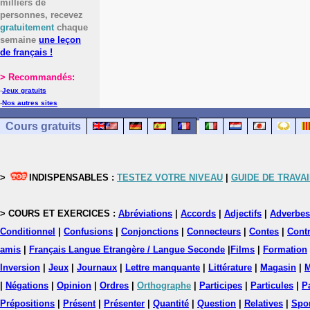
milliers de
personnes, recevez
gratuitement
chaque
semaine
une leçon
de français !
> Recommandés:
-
Jeux gratuits
-
Nos autres sites
Cours gratuits
>
INDISPENSABLES :
TESTEZ VOTRE NIVEAU
|
GUIDE DE TRAVAI
> COURS ET EXERCICES :
Abréviations
|
Accords
|
Adjectifs
|
Adverbes
Conditionnel
|
Confusions
|
Conjonctions
|
Connecteurs
|
Contes
|
Contr
amis
|
Français Langue Etrangère / Langue Seconde
|
Films
|
Formation
Inversion
|
Jeux
|
Journaux
|
Lettre manquante
|
Littérature
|
Magasin
|
M
|
Négations
|
Opinion
|
Ordres
|
Orthographe
|
Participes
|
Particules
|
P
Prépositions
|
Présent
|
Présenter
|
Quantité
|
Question
|
Relatives
|
Spo