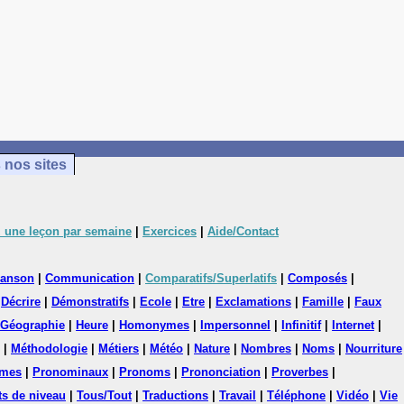
 nos sites
 une leçon par semaine
|
Exercices
|
Aide/Contact
anson
|
Communication
|
Comparatifs/Superlatifs
|
Composés
|
|
Décrire
|
Démonstratifs
|
Ecole
|
Etre
|
Exclamations
|
Famille
|
Faux
Géographie
|
Heure
|
Homonymes
|
Impersonnel
|
Infinitif
|
Internet
|
|
Méthodologie
|
Métiers
|
Météo
|
Nature
|
Nombres
|
Noms
|
Nourriture
mes
|
Pronominaux
|
Pronoms
|
Prononciation
|
Proverbes
|
ts de niveau
|
Tous/Tout
|
Traductions
|
Travail
|
Téléphone
|
Vidéo
|
Vie