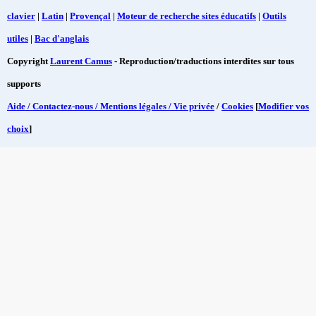
clavier
|
Latin
|
Provençal
|
Moteur de recherche sites éducatifs
|
Outils
utiles
|
Bac d'anglais
Copyright
Laurent Camus
- Reproduction/traductions interdites sur tous
supports
Aide / Contactez-nous / Mentions légales / Vie privée
/
Cookies
[
Modifier vos
choix
]