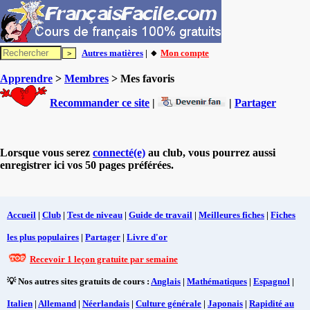
Autres matières
| 🔸
Mon compte
Apprendre
>
Membres
> Mes favoris
Recommander ce site
|
|
Partager
Lorsque vous serez
connecté(e)
au club, vous pourrez aussi
enregistrer ici vos 50 pages préférées.
Accueil
|
Club
|
Test de niveau
|
Guide de travail
|
Meilleures fiches
|
Fiches
les plus populaires
|
Partager
|
Livre d'or
Recevoir 1 leçon gratuite par semaine
💡 Nos autres sites gratuits de cours :
Anglais
|
Mathématiques
|
Espagnol
|
Italien
|
Allemand
|
Néerlandais
|
Culture générale
|
Japonais
|
Rapidité au