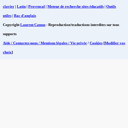
clavier
|
Latin
|
Provençal
|
Moteur de recherche sites éducatifs
|
Outils
utiles
|
Bac d'anglais
Copyright
Laurent Camus
- Reproduction/traductions interdites sur tous
supports
Aide / Contactez-nous / Mentions légales / Vie privée
/
Cookies
[
Modifier vos
choix
]