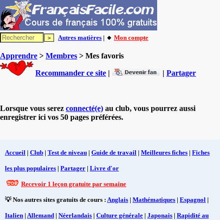
Autres matières
| 🔸
Mon compte
Apprendre
>
Membres
> Mes favoris
Recommander ce site
|
|
Partager
Lorsque vous serez
connecté(e)
au club, vous pourrez aussi
enregistrer ici vos 50 pages préférées.
Accueil
|
Club
|
Test de niveau
|
Guide de travail
|
Meilleures fiches
|
Fiches
les plus populaires
|
Partager
|
Livre d'or
Recevoir 1 leçon gratuite par semaine
💡 Nos autres sites gratuits de cours :
Anglais
|
Mathématiques
|
Espagnol
|
Italien
|
Allemand
|
Néerlandais
|
Culture générale
|
Japonais
|
Rapidité au