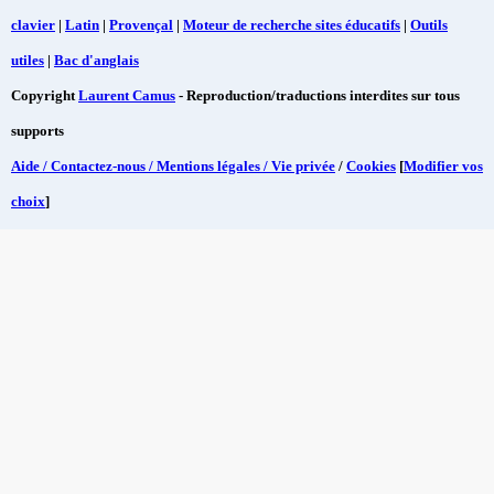
clavier
|
Latin
|
Provençal
|
Moteur de recherche sites éducatifs
|
Outils
utiles
|
Bac d'anglais
Copyright
Laurent Camus
- Reproduction/traductions interdites sur tous
supports
Aide / Contactez-nous / Mentions légales / Vie privée
/
Cookies
[
Modifier vos
choix
]