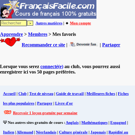
Autres matières
| 🔸
Mon compte
Apprendre
>
Membres
> Mes favoris
Recommander ce site
|
|
Partager
Lorsque vous serez
connecté(e)
au club, vous pourrez aussi
enregistrer ici vos 50 pages préférées.
Accueil
|
Club
|
Test de niveau
|
Guide de travail
|
Meilleures fiches
|
Fiches
les plus populaires
|
Partager
|
Livre d'or
Recevoir 1 leçon gratuite par semaine
💡 Nos autres sites gratuits de cours :
Anglais
|
Mathématiques
|
Espagnol
|
Italien
|
Allemand
|
Néerlandais
|
Culture générale
|
Japonais
|
Rapidité au