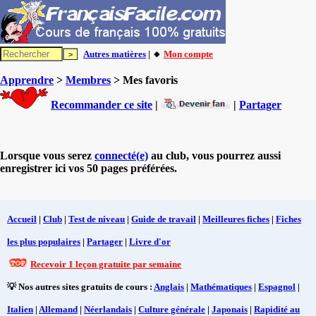
Autres matières
| 🔸
Mon compte
Apprendre
>
Membres
> Mes favoris
Recommander ce site
|
|
Partager
Lorsque vous serez
connecté(e)
au club, vous pourrez aussi
enregistrer ici vos 50 pages préférées.
Accueil
|
Club
|
Test de niveau
|
Guide de travail
|
Meilleures fiches
|
Fiches
les plus populaires
|
Partager
|
Livre d'or
Recevoir 1 leçon gratuite par semaine
💡 Nos autres sites gratuits de cours :
Anglais
|
Mathématiques
|
Espagnol
|
Italien
|
Allemand
|
Néerlandais
|
Culture générale
|
Japonais
|
Rapidité au