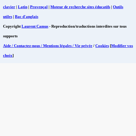
clavier
|
Latin
|
Provençal
|
Moteur de recherche sites éducatifs
|
Outils
utiles
|
Bac d'anglais
Copyright
Laurent Camus
- Reproduction/traductions interdites sur tous
supports
Aide / Contactez-nous / Mentions légales / Vie privée
/
Cookies
[
Modifier vos
choix
]