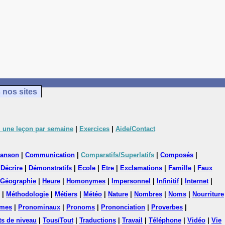
 nos sites
 une leçon par semaine
|
Exercices
|
Aide/Contact
anson
|
Communication
|
Comparatifs/Superlatifs
|
Composés
|
|
Décrire
|
Démonstratifs
|
Ecole
|
Etre
|
Exclamations
|
Famille
|
Faux
Géographie
|
Heure
|
Homonymes
|
Impersonnel
|
Infinitif
|
Internet
|
|
Méthodologie
|
Métiers
|
Météo
|
Nature
|
Nombres
|
Noms
|
Nourriture
mes
|
Pronominaux
|
Pronoms
|
Prononciation
|
Proverbes
|
ts de niveau
|
Tous/Tout
|
Traductions
|
Travail
|
Téléphone
|
Vidéo
|
Vie