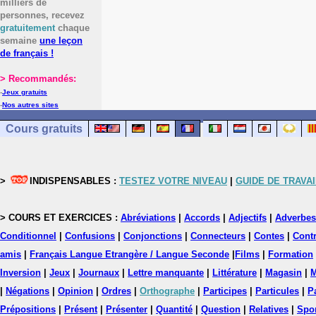
milliers de
personnes, recevez
gratuitement
chaque
semaine
une leçon
de français !
> Recommandés:
-
Jeux gratuits
-
Nos autres sites
Cours gratuits
>
INDISPENSABLES :
TESTEZ VOTRE NIVEAU
|
GUIDE DE TRAVAI
> COURS ET EXERCICES :
Abréviations
|
Accords
|
Adjectifs
|
Adverbes
Conditionnel
|
Confusions
|
Conjonctions
|
Connecteurs
|
Contes
|
Contr
amis
|
Français Langue Etrangère / Langue Seconde
|
Films
|
Formation
Inversion
|
Jeux
|
Journaux
|
Lettre manquante
|
Littérature
|
Magasin
|
M
|
Négations
|
Opinion
|
Ordres
|
Orthographe
|
Participes
|
Particules
|
P
Prépositions
|
Présent
|
Présenter
|
Quantité
|
Question
|
Relatives
|
Spo