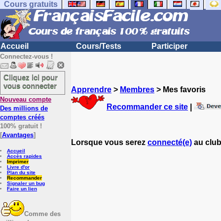
Cours gratuits
Accueil
Cours/Tests
Participer
Connectez-vous !
Cliquez ici pour
vous connecter
Apprendre
>
Membres
> Mes favoris
Nouveau compte
Recommander ce site
|
Des millions de
comptes créés
100% gratuit !
[
Avantages
]
Lorsque vous serez
connecté(e)
au club
Accueil
Accès rapides
Imprimer
Livre d'or
Plan du site
Recommander
Signaler un bug
Faire un lien
Comme des