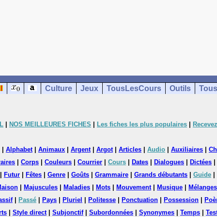
Culture
Jeux
TousLesCours
Outils
Tous
L
|
NOS MEILLEURES FICHES
|
Les fiches les plus populaires
|
Recevez
|
Alphabet
|
Animaux
|
Argent
|
Argot
|
Articles
|
Audio
|
Auxiliaires
|
Ch
aires
|
Corps
|
Couleurs
|
Courrier
|
Cours
|
Dates
|
Dialogues
|
Dictées
|
Futur
|
Fêtes
|
Genre
|
Goûts
|
Grammaire
|
Grands débutants
|
Guide
|
aison
|
Majuscules
|
Maladies
|
Mots
|
Mouvement
|
Musique
|
Mélanges
assif
|
Passé
|
Pays
|
Pluriel
|
Politesse
|
Ponctuation
|
Possession
|
Poè
rts
|
Style direct
|
Subjonctif
|
Subordonnées
|
Synonymes
|
Temps
|
Tes