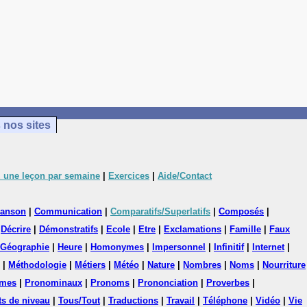
 nos sites
 une leçon par semaine
|
Exercices
|
Aide/Contact
anson
|
Communication
|
Comparatifs/Superlatifs
|
Composés
|
|
Décrire
|
Démonstratifs
|
Ecole
|
Etre
|
Exclamations
|
Famille
|
Faux
Géographie
|
Heure
|
Homonymes
|
Impersonnel
|
Infinitif
|
Internet
|
|
Méthodologie
|
Métiers
|
Météo
|
Nature
|
Nombres
|
Noms
|
Nourriture
mes
|
Pronominaux
|
Pronoms
|
Prononciation
|
Proverbes
|
ts de niveau
|
Tous/Tout
|
Traductions
|
Travail
|
Téléphone
|
Vidéo
|
Vie