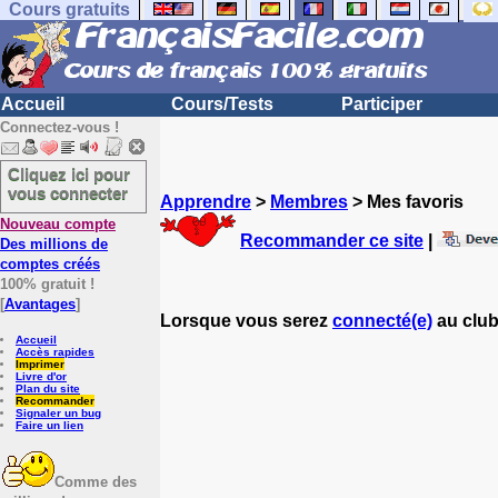
Cours gratuits
Accueil
Cours/Tests
Participer
Connectez-vous !
Cliquez ici pour
vous connecter
Apprendre
>
Membres
> Mes favoris
Nouveau compte
Recommander ce site
|
Des millions de
comptes créés
100% gratuit !
[
Avantages
]
Lorsque vous serez
connecté(e)
au club
Accueil
Accès rapides
Imprimer
Livre d'or
Plan du site
Recommander
Signaler un bug
Faire un lien
Comme des