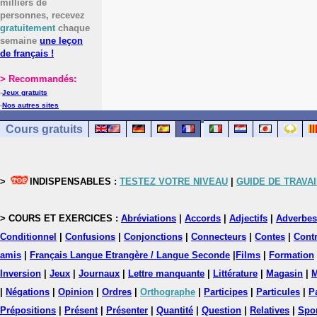
milliers de
personnes, recevez
gratuitement
chaque
semaine
une leçon
de français !
> Recommandés:
-
Jeux gratuits
-
Nos autres sites
Cours gratuits
>
INDISPENSABLES :
TESTEZ VOTRE NIVEAU
|
GUIDE DE TRAVAI
> COURS ET EXERCICES :
Abréviations
|
Accords
|
Adjectifs
|
Adverbes
Conditionnel
|
Confusions
|
Conjonctions
|
Connecteurs
|
Contes
|
Contr
amis
|
Français Langue Etrangère / Langue Seconde
|
Films
|
Formation
Inversion
|
Jeux
|
Journaux
|
Lettre manquante
|
Littérature
|
Magasin
|
M
|
Négations
|
Opinion
|
Ordres
|
Orthographe
|
Participes
|
Particules
|
P
Prépositions
|
Présent
|
Présenter
|
Quantité
|
Question
|
Relatives
|
Spo