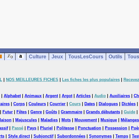
Culture
Jeux
TousLesCours
Outils
Tous
L
|
NOS MEILLEURES FICHES
|
Les fiches les plus populaires
|
Recevez
|
Alphabet
|
Animaux
|
Argent
|
Argot
|
Articles
|
Audio
|
Auxiliaires
|
Ch
aires
|
Corps
|
Couleurs
|
Courrier
|
Cours
|
Dates
|
Dialogues
|
Dictées
|
Futur
|
Fêtes
|
Genre
|
Goûts
|
Grammaire
|
Grands débutants
|
Guide
|
aison
|
Majuscules
|
Maladies
|
Mots
|
Mouvement
|
Musique
|
Mélanges
assif
|
Passé
|
Pays
|
Pluriel
|
Politesse
|
Ponctuation
|
Possession
|
Poè
rts
|
Style direct
|
Subjonctif
|
Subordonnées
|
Synonymes
|
Temps
|
Tes