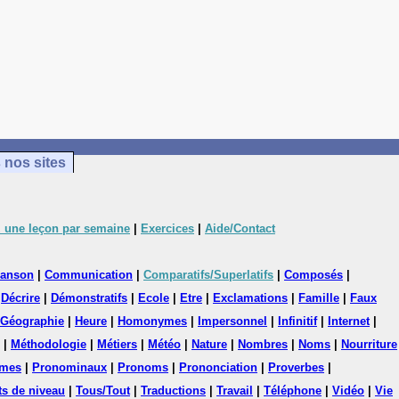
 nos sites
 une leçon par semaine
|
Exercices
|
Aide/Contact
anson
|
Communication
|
Comparatifs/Superlatifs
|
Composés
|
|
Décrire
|
Démonstratifs
|
Ecole
|
Etre
|
Exclamations
|
Famille
|
Faux
Géographie
|
Heure
|
Homonymes
|
Impersonnel
|
Infinitif
|
Internet
|
|
Méthodologie
|
Métiers
|
Météo
|
Nature
|
Nombres
|
Noms
|
Nourriture
mes
|
Pronominaux
|
Pronoms
|
Prononciation
|
Proverbes
|
ts de niveau
|
Tous/Tout
|
Traductions
|
Travail
|
Téléphone
|
Vidéo
|
Vie