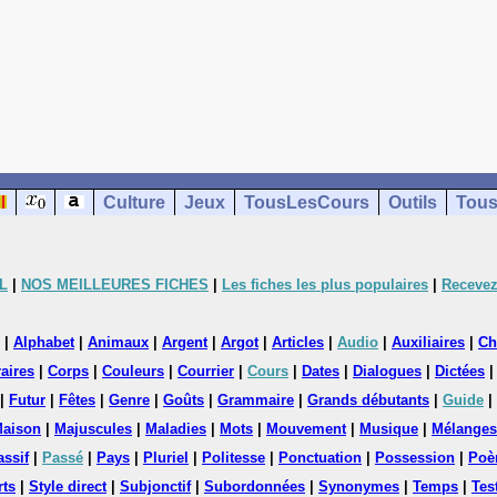
Culture
Jeux
TousLesCours
Outils
Tous
L
|
NOS MEILLEURES FICHES
|
Les fiches les plus populaires
|
Recevez
|
Alphabet
|
Animaux
|
Argent
|
Argot
|
Articles
|
Audio
|
Auxiliaires
|
Ch
aires
|
Corps
|
Couleurs
|
Courrier
|
Cours
|
Dates
|
Dialogues
|
Dictées
|
Futur
|
Fêtes
|
Genre
|
Goûts
|
Grammaire
|
Grands débutants
|
Guide
|
aison
|
Majuscules
|
Maladies
|
Mots
|
Mouvement
|
Musique
|
Mélanges
assif
|
Passé
|
Pays
|
Pluriel
|
Politesse
|
Ponctuation
|
Possession
|
Poè
rts
|
Style direct
|
Subjonctif
|
Subordonnées
|
Synonymes
|
Temps
|
Tes