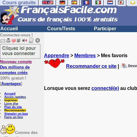
Cours gratuits
Accueil
Cours/Tests
Participer
Connectez-vous !
Cliquez ici pour
vous connecter
Apprendre
>
Membres
> Mes favoris
Nouveau compte
Recommander ce site
|
Des millions de
comptes créés
100% gratuit !
[
Avantages
]
Lorsque vous serez
connecté(e)
au club
Accueil
Accès rapides
Imprimer
Livre d'or
Plan du site
Recommander
Signaler un bug
Faire un lien
Comme des