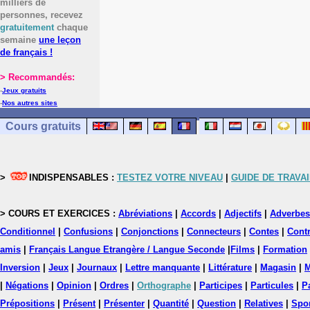
milliers de
personnes, recevez
gratuitement
chaque
semaine
une leçon
de français !
> Recommandés:
-
Jeux gratuits
-
Nos autres sites
Cours gratuits
>
INDISPENSABLES :
TESTEZ VOTRE NIVEAU
|
GUIDE DE TRAVAI
> COURS ET EXERCICES :
Abréviations
|
Accords
|
Adjectifs
|
Adverbes
Conditionnel
|
Confusions
|
Conjonctions
|
Connecteurs
|
Contes
|
Contr
amis
|
Français Langue Etrangère / Langue Seconde
|
Films
|
Formation
Inversion
|
Jeux
|
Journaux
|
Lettre manquante
|
Littérature
|
Magasin
|
M
|
Négations
|
Opinion
|
Ordres
|
Orthographe
|
Participes
|
Particules
|
P
Prépositions
|
Présent
|
Présenter
|
Quantité
|
Question
|
Relatives
|
Spo