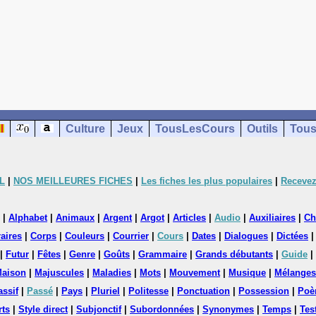
Culture
Jeux
TousLesCours
Outils
Tous
L
|
NOS MEILLEURES FICHES
|
Les fiches les plus populaires
|
Recevez
|
Alphabet
|
Animaux
|
Argent
|
Argot
|
Articles
|
Audio
|
Auxiliaires
|
Ch
aires
|
Corps
|
Couleurs
|
Courrier
|
Cours
|
Dates
|
Dialogues
|
Dictées
|
Futur
|
Fêtes
|
Genre
|
Goûts
|
Grammaire
|
Grands débutants
|
Guide
|
aison
|
Majuscules
|
Maladies
|
Mots
|
Mouvement
|
Musique
|
Mélanges
assif
|
Passé
|
Pays
|
Pluriel
|
Politesse
|
Ponctuation
|
Possession
|
Poè
rts
|
Style direct
|
Subjonctif
|
Subordonnées
|
Synonymes
|
Temps
|
Tes