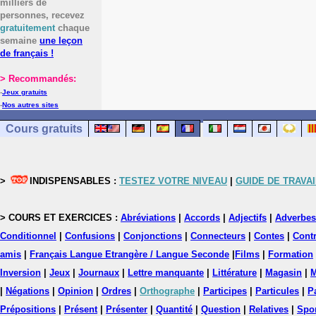
milliers de
personnes, recevez
gratuitement
chaque
semaine
une leçon
de français !
> Recommandés:
-
Jeux gratuits
-
Nos autres sites
Cours gratuits
>
INDISPENSABLES :
TESTEZ VOTRE NIVEAU
|
GUIDE DE TRAVAI
> COURS ET EXERCICES :
Abréviations
|
Accords
|
Adjectifs
|
Adverbes
Conditionnel
|
Confusions
|
Conjonctions
|
Connecteurs
|
Contes
|
Contr
amis
|
Français Langue Etrangère / Langue Seconde
|
Films
|
Formation
Inversion
|
Jeux
|
Journaux
|
Lettre manquante
|
Littérature
|
Magasin
|
M
|
Négations
|
Opinion
|
Ordres
|
Orthographe
|
Participes
|
Particules
|
P
Prépositions
|
Présent
|
Présenter
|
Quantité
|
Question
|
Relatives
|
Spo