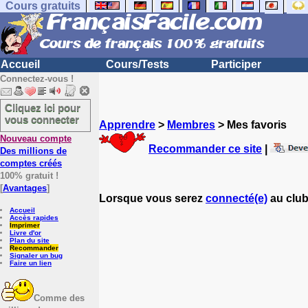
Cours gratuits
Accueil
Cours/Tests
Participer
Connectez-vous !
Cliquez ici pour
vous connecter
Apprendre
>
Membres
> Mes favoris
Nouveau compte
Recommander ce site
|
Des millions de
comptes créés
100% gratuit !
[
Avantages
]
Lorsque vous serez
connecté(e)
au club
Accueil
Accès rapides
Imprimer
Livre d'or
Plan du site
Recommander
Signaler un bug
Faire un lien
Comme des