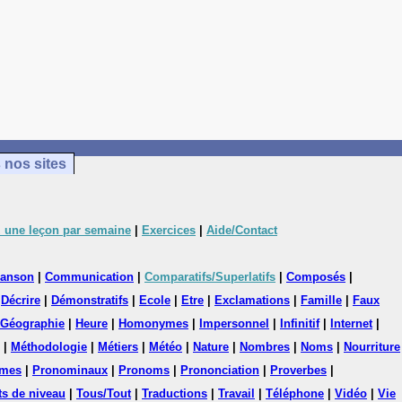
 nos sites
 une leçon par semaine
|
Exercices
|
Aide/Contact
anson
|
Communication
|
Comparatifs/Superlatifs
|
Composés
|
|
Décrire
|
Démonstratifs
|
Ecole
|
Etre
|
Exclamations
|
Famille
|
Faux
Géographie
|
Heure
|
Homonymes
|
Impersonnel
|
Infinitif
|
Internet
|
|
Méthodologie
|
Métiers
|
Météo
|
Nature
|
Nombres
|
Noms
|
Nourriture
mes
|
Pronominaux
|
Pronoms
|
Prononciation
|
Proverbes
|
ts de niveau
|
Tous/Tout
|
Traductions
|
Travail
|
Téléphone
|
Vidéo
|
Vie