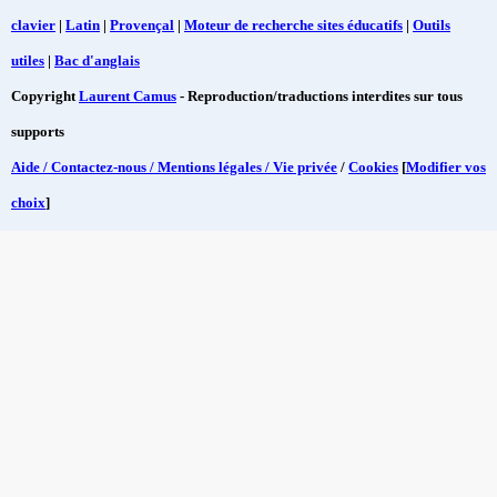
clavier
|
Latin
|
Provençal
|
Moteur de recherche sites éducatifs
|
Outils
utiles
|
Bac d'anglais
Copyright
Laurent Camus
- Reproduction/traductions interdites sur tous
supports
Aide / Contactez-nous / Mentions légales / Vie privée
/
Cookies
[
Modifier vos
choix
]