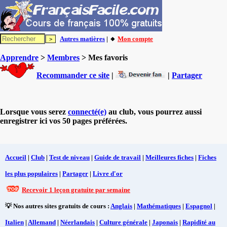
Autres matières
| 🔸
Mon compte
Apprendre
>
Membres
> Mes favoris
Recommander ce site
|
|
Partager
Lorsque vous serez
connecté(e)
au club, vous pourrez aussi
enregistrer ici vos 50 pages préférées.
Accueil
|
Club
|
Test de niveau
|
Guide de travail
|
Meilleures fiches
|
Fiches
les plus populaires
|
Partager
|
Livre d'or
Recevoir 1 leçon gratuite par semaine
💡 Nos autres sites gratuits de cours :
Anglais
|
Mathématiques
|
Espagnol
|
Italien
|
Allemand
|
Néerlandais
|
Culture générale
|
Japonais
|
Rapidité au