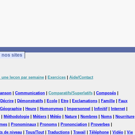
 nos sites
 une leçon par semaine
|
Exercices
|
Aide/Contact
anson
|
Communication
|
Comparatifs/Superlatifs
|
Composés
|
|
Décrire
|
Démonstratifs
|
Ecole
|
Etre
|
Exclamations
|
Famille
|
Faux
Géographie
|
Heure
|
Homonymes
|
Impersonnel
|
Infinitif
|
Internet
|
|
Méthodologie
|
Métiers
|
Météo
|
Nature
|
Nombres
|
Noms
|
Nourriture
mes
|
Pronominaux
|
Pronoms
|
Prononciation
|
Proverbes
|
ts de niveau
|
Tous/Tout
|
Traductions
|
Travail
|
Téléphone
|
Vidéo
|
Vie