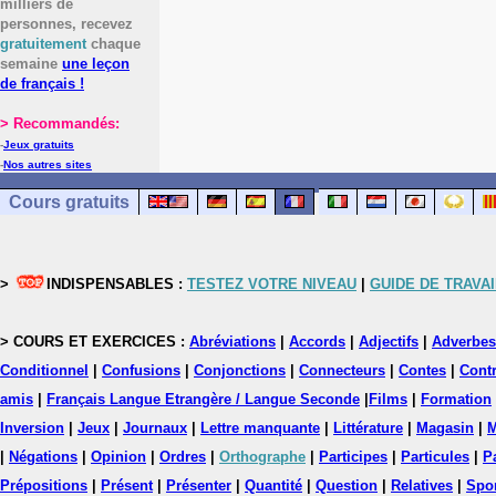
milliers de
personnes, recevez
gratuitement
chaque
semaine
une leçon
de français !
> Recommandés:
-
Jeux gratuits
-
Nos autres sites
Cours gratuits
>
INDISPENSABLES :
TESTEZ VOTRE NIVEAU
|
GUIDE DE TRAVAI
> COURS ET EXERCICES :
Abréviations
|
Accords
|
Adjectifs
|
Adverbes
Conditionnel
|
Confusions
|
Conjonctions
|
Connecteurs
|
Contes
|
Contr
amis
|
Français Langue Etrangère / Langue Seconde
|
Films
|
Formation
Inversion
|
Jeux
|
Journaux
|
Lettre manquante
|
Littérature
|
Magasin
|
M
|
Négations
|
Opinion
|
Ordres
|
Orthographe
|
Participes
|
Particules
|
P
Prépositions
|
Présent
|
Présenter
|
Quantité
|
Question
|
Relatives
|
Spo