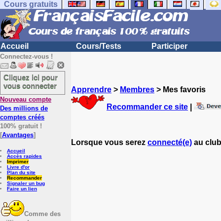
Cours gratuits
Accueil
Cours/Tests
Participer
Connectez-vous !
Cliquez ici pour
vous connecter
Apprendre
>
Membres
> Mes favoris
Nouveau compte
Recommander ce site
|
Des millions de
comptes créés
100% gratuit !
[
Avantages
]
Lorsque vous serez
connecté(e)
au club
Accueil
Accès rapides
Imprimer
Livre d'or
Plan du site
Recommander
Signaler un bug
Faire un lien
Comme des