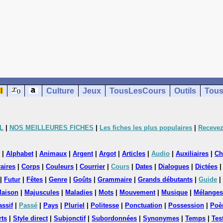
Culture
Jeux
TousLesCours
Outils
Tous
L
|
NOS MEILLEURES FICHES
|
Les fiches les plus populaires
|
Recevez
|
Alphabet
|
Animaux
|
Argent
|
Argot
|
Articles
|
Audio
|
Auxiliaires
|
Ch
aires
|
Corps
|
Couleurs
|
Courrier
|
Cours
|
Dates
|
Dialogues
|
Dictées
|
Futur
|
Fêtes
|
Genre
|
Goûts
|
Grammaire
|
Grands débutants
|
Guide
|
aison
|
Majuscules
|
Maladies
|
Mots
|
Mouvement
|
Musique
|
Mélanges
assif
|
Passé
|
Pays
|
Pluriel
|
Politesse
|
Ponctuation
|
Possession
|
Poè
rts
|
Style direct
|
Subjonctif
|
Subordonnées
|
Synonymes
|
Temps
|
Tes