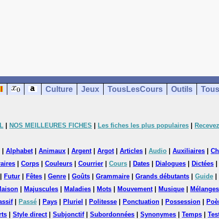
Culture
Jeux
TousLesCours
Outils
Tous
L
|
NOS MEILLEURES FICHES
|
Les fiches les plus populaires
|
Recevez
|
Alphabet
|
Animaux
|
Argent
|
Argot
|
Articles
|
Audio
|
Auxiliaires
|
Ch
aires
|
Corps
|
Couleurs
|
Courrier
|
Cours
|
Dates
|
Dialogues
|
Dictées
|
Futur
|
Fêtes
|
Genre
|
Goûts
|
Grammaire
|
Grands débutants
|
Guide
|
aison
|
Majuscules
|
Maladies
|
Mots
|
Mouvement
|
Musique
|
Mélanges
assif
|
Passé
|
Pays
|
Pluriel
|
Politesse
|
Ponctuation
|
Possession
|
Poè
rts
|
Style direct
|
Subjonctif
|
Subordonnées
|
Synonymes
|
Temps
|
Tes