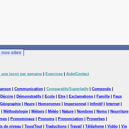
 nos sites
 une leçon par semaine
|
Exercices
|
Aide/Contact
anson
|
Communication
|
Comparatifs/Superlatifs
|
Composés
|
|
Décrire
|
Démonstratifs
|
Ecole
|
Etre
|
Exclamations
|
Famille
|
Faux
Géographie
|
Heure
|
Homonymes
|
Impersonnel
|
Infinitif
|
Internet
|
|
Méthodologie
|
Métiers
|
Météo
|
Nature
|
Nombres
|
Noms
|
Nourriture
mes
|
Pronominaux
|
Pronoms
|
Prononciation
|
Proverbes
|
ts de niveau
|
Tous/Tout
|
Traductions
|
Travail
|
Téléphone
|
Vidéo
|
Vie