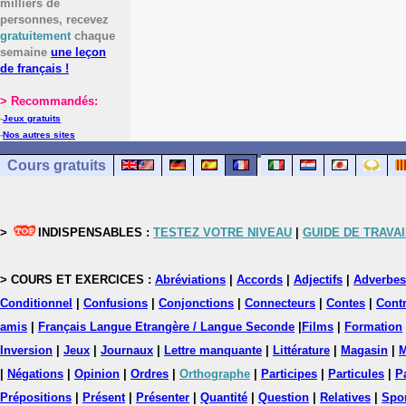
milliers de
personnes, recevez
gratuitement
chaque
semaine
une leçon
de français !
> Recommandés:
-
Jeux gratuits
-
Nos autres sites
Cours gratuits
>
INDISPENSABLES :
TESTEZ VOTRE NIVEAU
|
GUIDE DE TRAVAI
> COURS ET EXERCICES :
Abréviations
|
Accords
|
Adjectifs
|
Adverbes
Conditionnel
|
Confusions
|
Conjonctions
|
Connecteurs
|
Contes
|
Contr
amis
|
Français Langue Etrangère / Langue Seconde
|
Films
|
Formation
Inversion
|
Jeux
|
Journaux
|
Lettre manquante
|
Littérature
|
Magasin
|
M
|
Négations
|
Opinion
|
Ordres
|
Orthographe
|
Participes
|
Particules
|
P
Prépositions
|
Présent
|
Présenter
|
Quantité
|
Question
|
Relatives
|
Spo