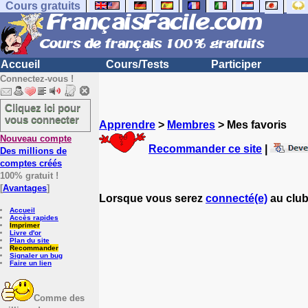
Cours gratuits
Accueil
Cours/Tests
Participer
Connectez-vous !
Cliquez ici pour
vous connecter
Apprendre
>
Membres
> Mes favoris
Nouveau compte
Recommander ce site
|
Des millions de
comptes créés
100% gratuit !
[
Avantages
]
Lorsque vous serez
connecté(e)
au club
Accueil
Accès rapides
Imprimer
Livre d'or
Plan du site
Recommander
Signaler un bug
Faire un lien
Comme des