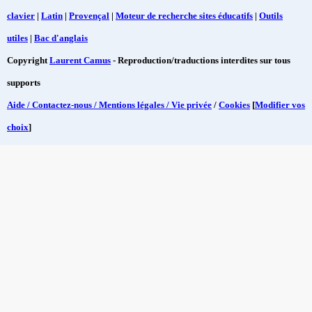
clavier
|
Latin
|
Provençal
|
Moteur de recherche sites éducatifs
|
Outils
utiles
|
Bac d'anglais
Copyright
Laurent Camus
- Reproduction/traductions interdites sur tous
supports
Aide / Contactez-nous / Mentions légales / Vie privée
/
Cookies
[
Modifier vos
choix
]