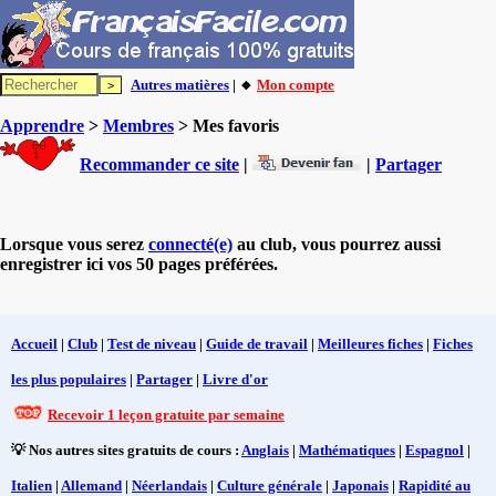
Autres matières
| 🔸
Mon compte
Apprendre
>
Membres
> Mes favoris
Recommander ce site
|
|
Partager
Lorsque vous serez
connecté(e)
au club, vous pourrez aussi
enregistrer ici vos 50 pages préférées.
Accueil
|
Club
|
Test de niveau
|
Guide de travail
|
Meilleures fiches
|
Fiches
les plus populaires
|
Partager
|
Livre d'or
Recevoir 1 leçon gratuite par semaine
💡 Nos autres sites gratuits de cours :
Anglais
|
Mathématiques
|
Espagnol
|
Italien
|
Allemand
|
Néerlandais
|
Culture générale
|
Japonais
|
Rapidité au