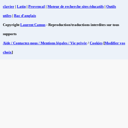
clavier
|
Latin
|
Provençal
|
Moteur de recherche sites éducatifs
|
Outils
utiles
|
Bac d'anglais
Copyright
Laurent Camus
- Reproduction/traductions interdites sur tous
supports
Aide / Contactez-nous / Mentions légales / Vie privée
/
Cookies
[
Modifier vos
choix
]