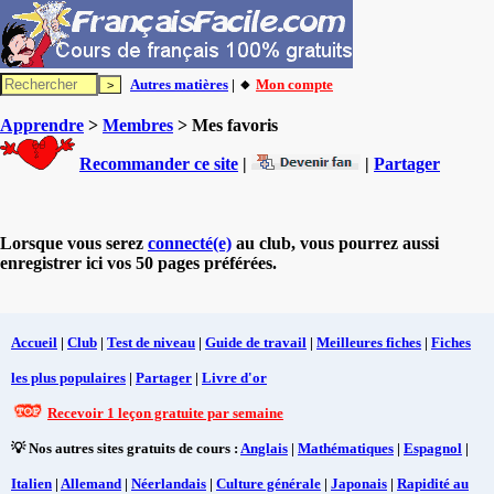
Autres matières
| 🔸
Mon compte
Apprendre
>
Membres
> Mes favoris
Recommander ce site
|
|
Partager
Lorsque vous serez
connecté(e)
au club, vous pourrez aussi
enregistrer ici vos 50 pages préférées.
Accueil
|
Club
|
Test de niveau
|
Guide de travail
|
Meilleures fiches
|
Fiches
les plus populaires
|
Partager
|
Livre d'or
Recevoir 1 leçon gratuite par semaine
💡 Nos autres sites gratuits de cours :
Anglais
|
Mathématiques
|
Espagnol
|
Italien
|
Allemand
|
Néerlandais
|
Culture générale
|
Japonais
|
Rapidité au