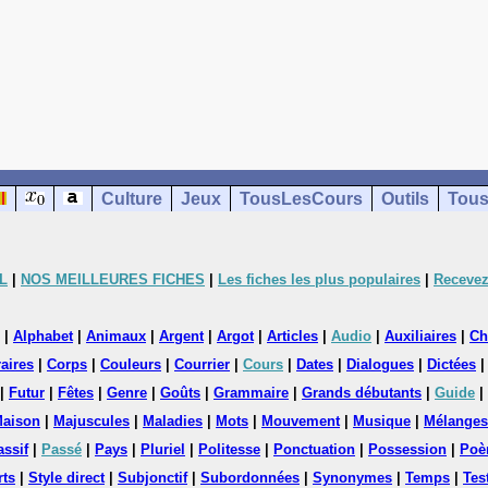
Culture
Jeux
TousLesCours
Outils
Tous
L
|
NOS MEILLEURES FICHES
|
Les fiches les plus populaires
|
Recevez
|
Alphabet
|
Animaux
|
Argent
|
Argot
|
Articles
|
Audio
|
Auxiliaires
|
Ch
aires
|
Corps
|
Couleurs
|
Courrier
|
Cours
|
Dates
|
Dialogues
|
Dictées
|
Futur
|
Fêtes
|
Genre
|
Goûts
|
Grammaire
|
Grands débutants
|
Guide
|
aison
|
Majuscules
|
Maladies
|
Mots
|
Mouvement
|
Musique
|
Mélanges
assif
|
Passé
|
Pays
|
Pluriel
|
Politesse
|
Ponctuation
|
Possession
|
Poè
rts
|
Style direct
|
Subjonctif
|
Subordonnées
|
Synonymes
|
Temps
|
Tes