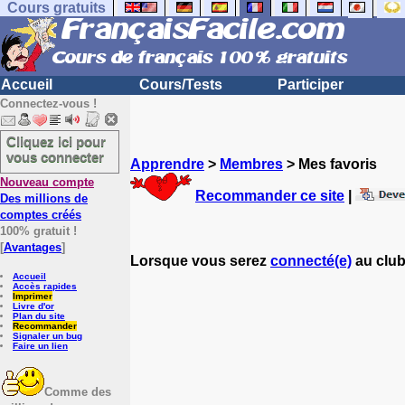
Cours gratuits
Accueil
Cours/Tests
Participer
Connectez-vous !
Cliquez ici pour
vous connecter
Apprendre
>
Membres
> Mes favoris
Nouveau compte
Recommander ce site
|
Des millions de
comptes créés
100% gratuit !
[
Avantages
]
Lorsque vous serez
connecté(e)
au club
Accueil
Accès rapides
Imprimer
Livre d'or
Plan du site
Recommander
Signaler un bug
Faire un lien
Comme des