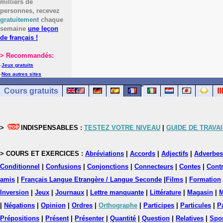
milliers de
personnes, recevez
gratuitement
chaque
semaine
une leçon
de français !
> Recommandés:
-
Jeux gratuits
-
Nos autres sites
Cours gratuits
>
INDISPENSABLES :
TESTEZ VOTRE NIVEAU
|
GUIDE DE TRAVAI
> COURS ET EXERCICES :
Abréviations
|
Accords
|
Adjectifs
|
Adverbes
Conditionnel
|
Confusions
|
Conjonctions
|
Connecteurs
|
Contes
|
Contr
amis
|
Français Langue Etrangère / Langue Seconde
|
Films
|
Formation
Inversion
|
Jeux
|
Journaux
|
Lettre manquante
|
Littérature
|
Magasin
|
M
|
Négations
|
Opinion
|
Ordres
|
Orthographe
|
Participes
|
Particules
|
P
Prépositions
|
Présent
|
Présenter
|
Quantité
|
Question
|
Relatives
|
Spo