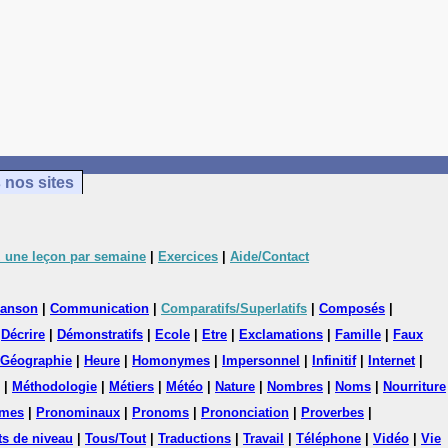
 nos sites
 une leçon par semaine
|
Exercices
|
Aide/Contact
anson
|
Communication
|
Comparatifs/Superlatifs
|
Composés
|
|
Décrire
|
Démonstratifs
|
Ecole
|
Etre
|
Exclamations
|
Famille
|
Faux
Géographie
|
Heure
|
Homonymes
|
Impersonnel
|
Infinitif
|
Internet
|
|
Méthodologie
|
Métiers
|
Météo
|
Nature
|
Nombres
|
Noms
|
Nourriture
mes
|
Pronominaux
|
Pronoms
|
Prononciation
|
Proverbes
|
ts de niveau
|
Tous/Tout
|
Traductions
|
Travail
|
Téléphone
|
Vidéo
|
Vie