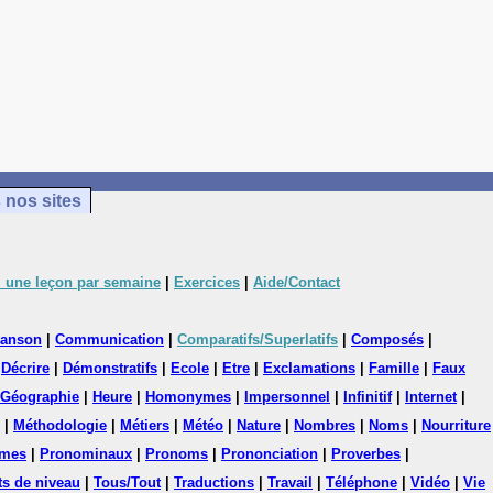
 nos sites
 une leçon par semaine
|
Exercices
|
Aide/Contact
anson
|
Communication
|
Comparatifs/Superlatifs
|
Composés
|
|
Décrire
|
Démonstratifs
|
Ecole
|
Etre
|
Exclamations
|
Famille
|
Faux
Géographie
|
Heure
|
Homonymes
|
Impersonnel
|
Infinitif
|
Internet
|
|
Méthodologie
|
Métiers
|
Météo
|
Nature
|
Nombres
|
Noms
|
Nourriture
mes
|
Pronominaux
|
Pronoms
|
Prononciation
|
Proverbes
|
ts de niveau
|
Tous/Tout
|
Traductions
|
Travail
|
Téléphone
|
Vidéo
|
Vie