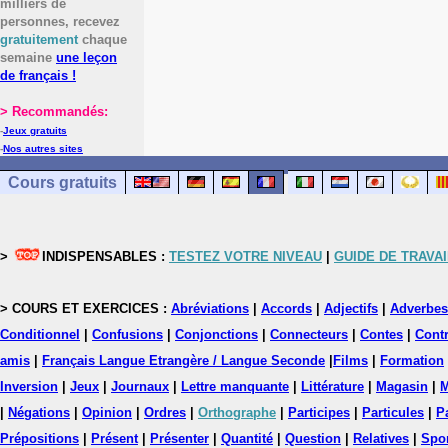
milliers de
personnes, recevez
gratuitement
chaque
semaine
une leçon
de français !
> Recommandés:
-
Jeux gratuits
-
Nos autres sites
Cours gratuits
>
INDISPENSABLES :
TESTEZ VOTRE NIVEAU
|
GUIDE DE TRAVAI
> COURS ET EXERCICES :
Abréviations
|
Accords
|
Adjectifs
|
Adverbes
Conditionnel
|
Confusions
|
Conjonctions
|
Connecteurs
|
Contes
|
Contr
amis
|
Français Langue Etrangère / Langue Seconde
|
Films
|
Formation
Inversion
|
Jeux
|
Journaux
|
Lettre manquante
|
Littérature
|
Magasin
|
M
|
Négations
|
Opinion
|
Ordres
|
Orthographe
|
Participes
|
Particules
|
P
Prépositions
|
Présent
|
Présenter
|
Quantité
|
Question
|
Relatives
|
Spo