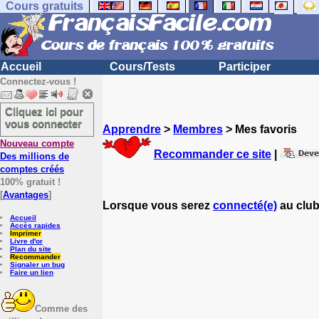
Cours gratuits
Accueil
Cours/Tests
Participer
Connectez-vous !
Cliquez ici pour
vous connecter
Apprendre
>
Membres
> Mes favoris
Nouveau compte
Recommander ce site
|
Des millions de
comptes créés
100% gratuit !
[
Avantages
]
Lorsque vous serez
connecté(e)
au club
Accueil
Accès rapides
Imprimer
Livre d'or
Plan du site
Recommander
Signaler un bug
Faire un lien
Comme des