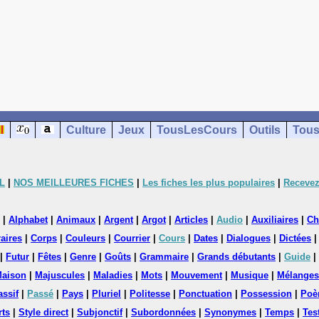
Culture
Jeux
TousLesCours
Outils
Tous
L
|
NOS MEILLEURES FICHES
|
Les fiches les plus populaires
|
Recevez
|
Alphabet
|
Animaux
|
Argent
|
Argot
|
Articles
|
Audio
|
Auxiliaires
|
Ch
aires
|
Corps
|
Couleurs
|
Courrier
|
Cours
|
Dates
|
Dialogues
|
Dictées
|
Futur
|
Fêtes
|
Genre
|
Goûts
|
Grammaire
|
Grands débutants
|
Guide
|
aison
|
Majuscules
|
Maladies
|
Mots
|
Mouvement
|
Musique
|
Mélanges
assif
|
Passé
|
Pays
|
Pluriel
|
Politesse
|
Ponctuation
|
Possession
|
Poè
rts
|
Style direct
|
Subjonctif
|
Subordonnées
|
Synonymes
|
Temps
|
Tes