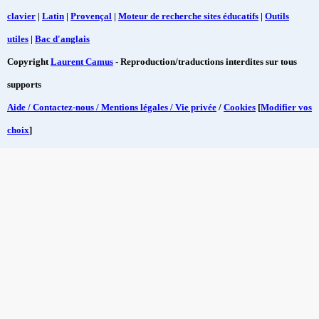
clavier
|
Latin
|
Provençal
|
Moteur de recherche sites éducatifs
|
Outils
utiles
|
Bac d'anglais
Copyright
Laurent Camus
- Reproduction/traductions interdites sur tous
supports
Aide / Contactez-nous / Mentions légales / Vie privée
/
Cookies
[
Modifier vos
choix
]