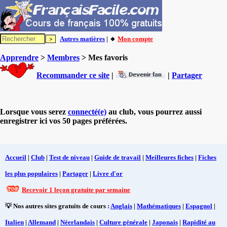
Autres matières
| 🔸
Mon compte
Apprendre
>
Membres
> Mes favoris
Recommander ce site
|
|
Partager
Lorsque vous serez
connecté(e)
au club, vous pourrez aussi
enregistrer ici vos 50 pages préférées.
Accueil
|
Club
|
Test de niveau
|
Guide de travail
|
Meilleures fiches
|
Fiches
les plus populaires
|
Partager
|
Livre d'or
Recevoir 1 leçon gratuite par semaine
💡 Nos autres sites gratuits de cours :
Anglais
|
Mathématiques
|
Espagnol
|
Italien
|
Allemand
|
Néerlandais
|
Culture générale
|
Japonais
|
Rapidité au