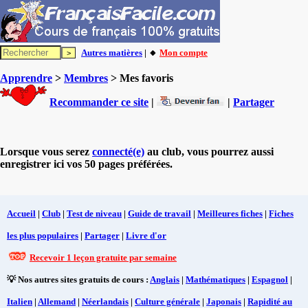
Autres matières
| 🔸
Mon compte
Apprendre
>
Membres
> Mes favoris
Recommander ce site
|
|
Partager
Lorsque vous serez
connecté(e)
au club, vous pourrez aussi
enregistrer ici vos 50 pages préférées.
Accueil
|
Club
|
Test de niveau
|
Guide de travail
|
Meilleures fiches
|
Fiches
les plus populaires
|
Partager
|
Livre d'or
Recevoir 1 leçon gratuite par semaine
💡 Nos autres sites gratuits de cours :
Anglais
|
Mathématiques
|
Espagnol
|
Italien
|
Allemand
|
Néerlandais
|
Culture générale
|
Japonais
|
Rapidité au