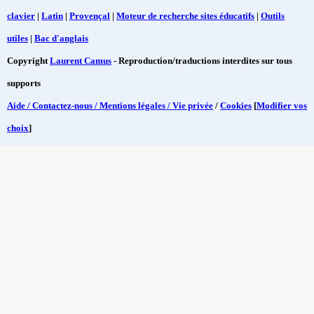
clavier
|
Latin
|
Provençal
|
Moteur de recherche sites éducatifs
|
Outils
utiles
|
Bac d'anglais
Copyright
Laurent Camus
- Reproduction/traductions interdites sur tous
supports
Aide / Contactez-nous / Mentions légales / Vie privée
/
Cookies
[
Modifier vos
choix
]