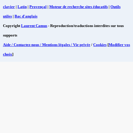
clavier
|
Latin
|
Provençal
|
Moteur de recherche sites éducatifs
|
Outils
utiles
|
Bac d'anglais
Copyright
Laurent Camus
- Reproduction/traductions interdites sur tous
supports
Aide / Contactez-nous / Mentions légales / Vie privée
/
Cookies
[
Modifier vos
choix
]