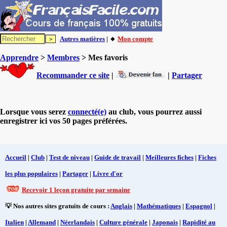
Autres matières
| 🔸
Mon compte
Apprendre
>
Membres
> Mes favoris
Recommander ce site
|
|
Partager
Lorsque vous serez
connecté(e)
au club, vous pourrez aussi
enregistrer ici vos 50 pages préférées.
Accueil
|
Club
|
Test de niveau
|
Guide de travail
|
Meilleures fiches
|
Fiches
les plus populaires
|
Partager
|
Livre d'or
Recevoir 1 leçon gratuite par semaine
💡 Nos autres sites gratuits de cours :
Anglais
|
Mathématiques
|
Espagnol
|
Italien
|
Allemand
|
Néerlandais
|
Culture générale
|
Japonais
|
Rapidité au