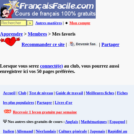
Autres matières
| 🔸
Mon compte
Apprendre
>
Membres
> Mes favoris
Recommander ce site
|
|
Partager
Lorsque vous serez
connecté(e)
au club, vous pourrez aussi
enregistrer ici vos 50 pages préférées.
Accueil
|
Club
|
Test de niveau
|
Guide de travail
|
Meilleures fiches
|
Fiches
les plus populaires
|
Partager
|
Livre d'or
Recevoir 1 leçon gratuite par semaine
💡 Nos autres sites gratuits de cours :
Anglais
|
Mathématiques
|
Espagnol
|
Italien
|
Allemand
|
Néerlandais
|
Culture générale
|
Japonais
|
Rapidité au