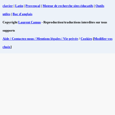
clavier
|
Latin
|
Provençal
|
Moteur de recherche sites éducatifs
|
Outils
utiles
|
Bac d'anglais
Copyright
Laurent Camus
- Reproduction/traductions interdites sur tous
supports
Aide / Contactez-nous / Mentions légales / Vie privée
/
Cookies
[
Modifier vos
choix
]