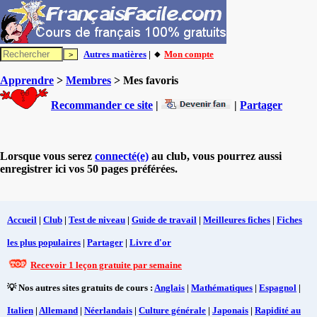
Autres matières
| 🔸
Mon compte
Apprendre
>
Membres
> Mes favoris
Recommander ce site
|
|
Partager
Lorsque vous serez
connecté(e)
au club, vous pourrez aussi
enregistrer ici vos 50 pages préférées.
Accueil
|
Club
|
Test de niveau
|
Guide de travail
|
Meilleures fiches
|
Fiches
les plus populaires
|
Partager
|
Livre d'or
Recevoir 1 leçon gratuite par semaine
💡 Nos autres sites gratuits de cours :
Anglais
|
Mathématiques
|
Espagnol
|
Italien
|
Allemand
|
Néerlandais
|
Culture générale
|
Japonais
|
Rapidité au