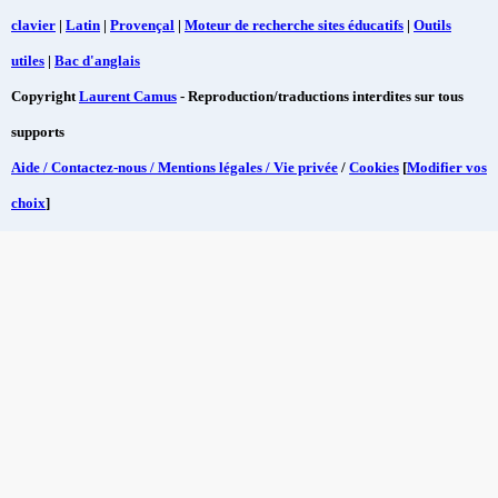
clavier
|
Latin
|
Provençal
|
Moteur de recherche sites éducatifs
|
Outils
utiles
|
Bac d'anglais
Copyright
Laurent Camus
- Reproduction/traductions interdites sur tous
supports
Aide / Contactez-nous / Mentions légales / Vie privée
/
Cookies
[
Modifier vos
choix
]