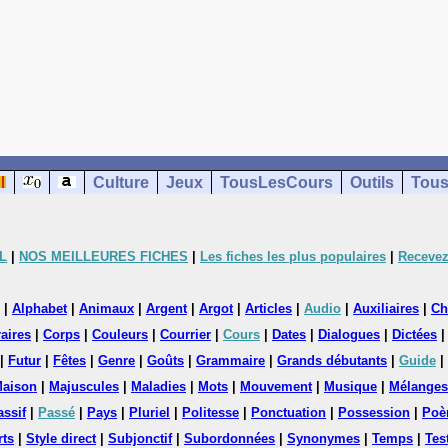
Culture
Jeux
TousLesCours
Outils
Tous
L
|
NOS MEILLEURES FICHES
|
Les fiches les plus populaires
|
Recevez
|
Alphabet
|
Animaux
|
Argent
|
Argot
|
Articles
|
Audio
|
Auxiliaires
|
Ch
aires
|
Corps
|
Couleurs
|
Courrier
|
Cours
|
Dates
|
Dialogues
|
Dictées
|
Futur
|
Fêtes
|
Genre
|
Goûts
|
Grammaire
|
Grands débutants
|
Guide
|
aison
|
Majuscules
|
Maladies
|
Mots
|
Mouvement
|
Musique
|
Mélanges
assif
|
Passé
|
Pays
|
Pluriel
|
Politesse
|
Ponctuation
|
Possession
|
Poè
rts
|
Style direct
|
Subjonctif
|
Subordonnées
|
Synonymes
|
Temps
|
Tes