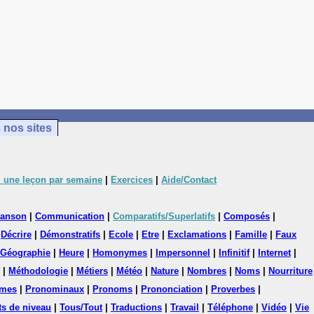
 nos sites
 une leçon par semaine
|
Exercices
|
Aide/Contact
anson
|
Communication
|
Comparatifs/Superlatifs
|
Composés
|
|
Décrire
|
Démonstratifs
|
Ecole
|
Etre
|
Exclamations
|
Famille
|
Faux
Géographie
|
Heure
|
Homonymes
|
Impersonnel
|
Infinitif
|
Internet
|
|
Méthodologie
|
Métiers
|
Météo
|
Nature
|
Nombres
|
Noms
|
Nourriture
mes
|
Pronominaux
|
Pronoms
|
Prononciation
|
Proverbes
|
ts de niveau
|
Tous/Tout
|
Traductions
|
Travail
|
Téléphone
|
Vidéo
|
Vie