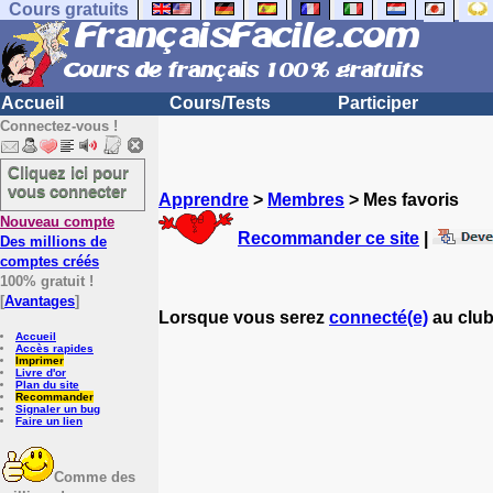
Cours gratuits
Accueil
Cours/Tests
Participer
Connectez-vous !
Cliquez ici pour
vous connecter
Apprendre
>
Membres
> Mes favoris
Nouveau compte
Recommander ce site
|
Des millions de
comptes créés
100% gratuit !
[
Avantages
]
Lorsque vous serez
connecté(e)
au club
Accueil
Accès rapides
Imprimer
Livre d'or
Plan du site
Recommander
Signaler un bug
Faire un lien
Comme des