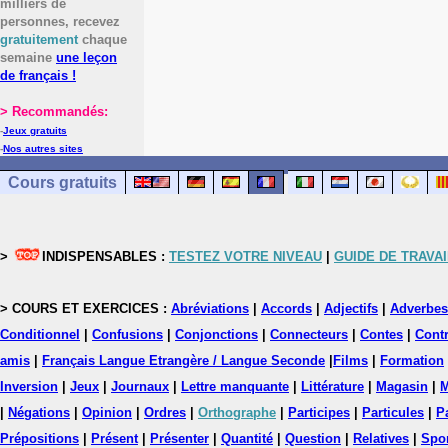
milliers de
personnes, recevez
gratuitement
chaque
semaine
une leçon
de français !
> Recommandés:
-
Jeux gratuits
-
Nos autres sites
Cours gratuits
>
INDISPENSABLES :
TESTEZ VOTRE NIVEAU
|
GUIDE DE TRAVAI
> COURS ET EXERCICES :
Abréviations
|
Accords
|
Adjectifs
|
Adverbes
Conditionnel
|
Confusions
|
Conjonctions
|
Connecteurs
|
Contes
|
Contr
amis
|
Français Langue Etrangère / Langue Seconde
|
Films
|
Formation
Inversion
|
Jeux
|
Journaux
|
Lettre manquante
|
Littérature
|
Magasin
|
M
|
Négations
|
Opinion
|
Ordres
|
Orthographe
|
Participes
|
Particules
|
P
Prépositions
|
Présent
|
Présenter
|
Quantité
|
Question
|
Relatives
|
Spo