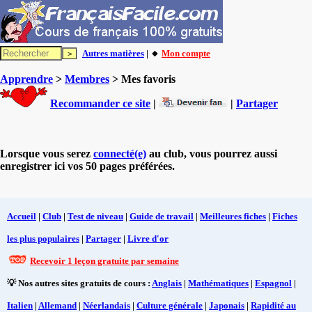
Autres matières
| 🔸
Mon compte
Apprendre
>
Membres
> Mes favoris
Recommander ce site
|
|
Partager
Lorsque vous serez
connecté(e)
au club, vous pourrez aussi
enregistrer ici vos 50 pages préférées.
Accueil
|
Club
|
Test de niveau
|
Guide de travail
|
Meilleures fiches
|
Fiches
les plus populaires
|
Partager
|
Livre d'or
Recevoir 1 leçon gratuite par semaine
💡 Nos autres sites gratuits de cours :
Anglais
|
Mathématiques
|
Espagnol
|
Italien
|
Allemand
|
Néerlandais
|
Culture générale
|
Japonais
|
Rapidité au