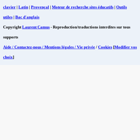
clavier
|
Latin
|
Provençal
|
Moteur de recherche sites éducatifs
|
Outils
utiles
|
Bac d'anglais
Copyright
Laurent Camus
- Reproduction/traductions interdites sur tous
supports
Aide / Contactez-nous / Mentions légales / Vie privée
/
Cookies
[
Modifier vos
choix
]